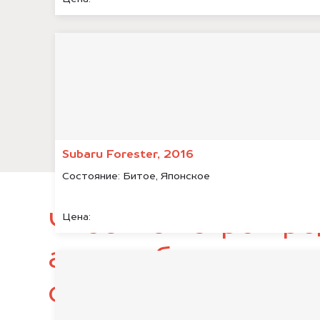
Subaru Forester, 2016
Состояние:
Битое, Японское
Чтобы быстро про
Цена:
автомобиль, подг
следующие докум