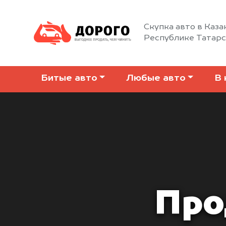
Скупка авто в Каза
Республике Татар
Битые авто
Любые авто
В 
Про