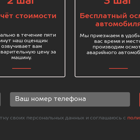
2 шаг
3 шаг
чёт стоимости
Бесплатный ос
автомобил
ально в течение пяти
Мы приезжаем в удобн
инут наш оценщик
вас время и мест
озвучивает вам
производим осмо
варительную цену за
аварийного автомоб
машину.
отку своих персональных данных и соглашаюсь с
поли