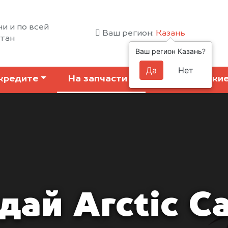
ни и по всей
Ваш регион:
Казань
стан
Ваш регион Казань?
Да
Нет
кредите
На запчасти
Коммерчески
дай Arctic Ca