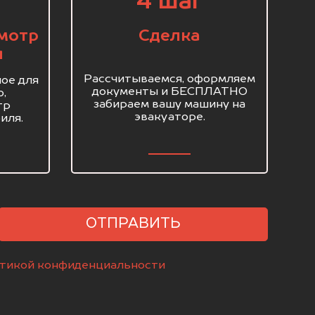
4 шаг
мотр
Сделка
я
Рассчитываемся, оформляем
ое для
документы и БЕСПЛАТНО
о,
забираем вашу машину на
тр
эвакуаторе.
иля.
ОТПРАВИТЬ
тикой конфиденциальности