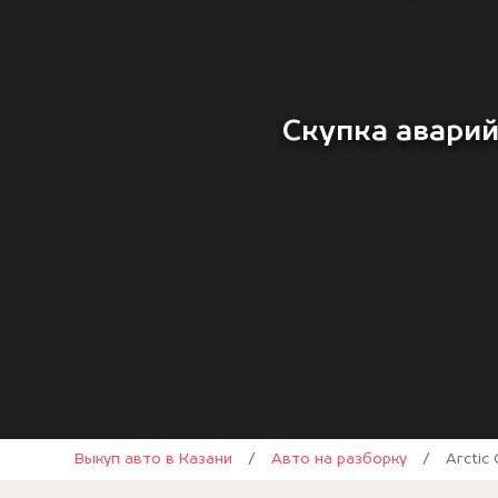
Скупка аварий
Выкуп авто в Казани
/
Авто на разборку
/
Arctic 