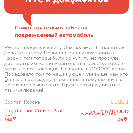
ПТС и документов
Самостоятельно забрали
Отправьте фотографии автомобиля — через
поврежденный автомобиль
минуту эксперт-оценщик назовёт сумму.
Решил продать машину. Она после ДТП, понятное
1. Сфотографируйте машину:
дело не на ходу. Позвонил в одну компанию в
Казани, там готовы были ее купить, но просили
доставить им машину или оплатить эвакуатор. Для
спереди
меня это все накладно. Позвонил в DOROGO.online.
сзади
Порадовало то, что машину оценили выше, чем это
сделала предыдущая компания, к тому же ничего
слева
не взяли за вывоз авто. Приятно сотрудничать с
справа
такими людьми!
салон
Сергей, Казань
2. Отправьте фотографии на номер
Toyota Land Cruiser Prado
1 670 000
цена
+79584983298 по WhatsApp*,
в мессенджер
2014 г.
руб.
MAX
или на электронную почту
info@dorogo.online