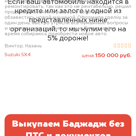
Если ваш автомобиль находится в
нужно новое авто, это уже без смысла
ремонтировать, так как это не рентабельно, решил
кредите или залоге у одной из
продать в Казани на разборку свой Suzuki и
обзавестись новой машиной. Оформили сделку за
представленных ниже
один день, быстро утрясли все бумажные вопросы
организаций, то мы купим его на
и моментально сошлись в цене. В настоящее
время собираюсь приобрести новое авто.
5% дороже!
Виктор, Казань
Suzuki SX4
150 000 руб.
цена
Выкупаем Баджадж без