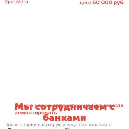
Opel Astra
60 000 руб.
цена
Мы сотрудничаем с
Нужно новое авто, это уже без смысла
ремонтировать
банками
После аварии в которую я недавно попал мне