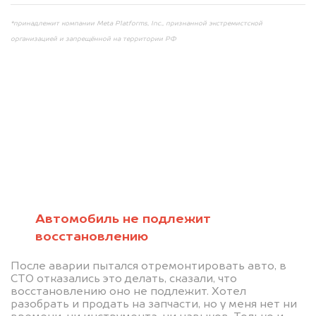
*принадлежит компании Meta Platforms, Inc., признанной экстремистской
организацией и запрещённой на территории РФ
Мы консультируем
абсолютно
БЕСПЛАТНО
Автомобиль не подлежит
восстановлению
Узнайте стоимость автомобиля на
После аварии пытался отремонтировать авто, в
разборку.
СТО отказались это делать, сказали, что
восстановлению оно не подлежит. Хотел
Мы купим ваше авто на 20.000 руб.
разобрать и продать на запчасти, но у меня нет ни