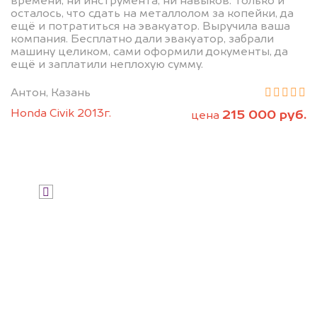
дороже, чем предлагают на
времени, ни инструмента, ни навыков. Только и
осталось, что сдать на металлолом за копейки, да
автоаукционах.
ещё и потратиться на эвакуатор. Выручила ваша
компания. Бесплатно дали эвакуатор, забрали
машину целиком, сами оформили документы, да
ещё и заплатили неплохую сумму.
Антон, Казань
Honda Civik 2013г.
215 000 руб.
цена
Узнать стоимость
Я даю согласие на обработку своих
персональных данных и соглашаюсь с
политикой конфиденциальности