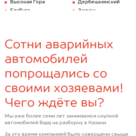
Высокая Гора
Дербешкинский
Елабуга
Заинск
Зеленодольск
Казань
Камское Устье
Карабаш (Татарстан)
Куйбышев (Татарстан)
Кукмод
Сотни аварийных
Кукмор
Лаишево
Лениногорск
Мамадыш
автомобилей
Менделеевск
Мензелинск
Муслюмово
Набережные Челны
попрощались со
Нижнекамск
Новошешминск
своими хозяевами!
Нурлат
Пестрецы
Рыбная Слобода
Сарманово
Чего ждёте вы?
Старое Дрожжаное
Тетюши
Черемшан
Чистополь
Мы уже более семи лет занимаемся скупкой
автомобилей Bajaj на разборку в Казани.
За это время компанией было совершено свыше