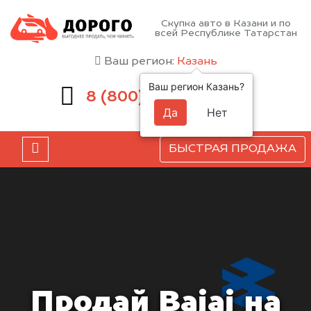
Скупка авто в Казани и по
всей Республике Татарстан
Ваш регион:
Казань
Ваш регион Казань?
551-81-15
8 (800)
Да
Нет
БЫСТРАЯ ПРОДАЖА
Продай Bajaj на