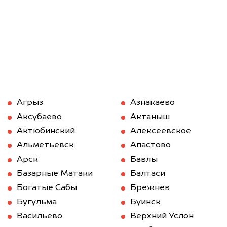
Агрыз
Азнакаево
Аксубаево
Актаныш
Актюбинский
Алексеевское
Альметьевск
Апастово
Арск
Бавлы
Базарные Матаки
Балтаси
Богатые Сабы
Брежнев
Бугульма
Буинск
Васильево
Верхний Услон