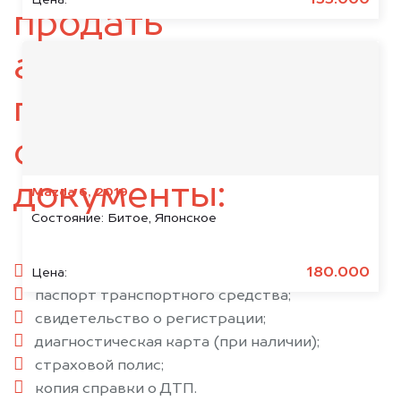
135.000
продать
автомобиль,
подготовьте
следующие
документы:
Mazda 6, 2019
Состояние:
Битое, Японское
паспорт гражданина РФ;
180.000
Цена:
паспорт транспортного средства;
свидетельство о регистрации;
диагностическая карта (при наличии);
страховой полис;
копия справки о ДТП.