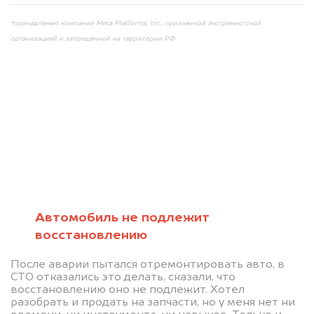
*принадлежит компании Meta Platforms, Inc., признанной экстремистской
организацией и запрещённой на территории РФ
Мы консультируем
абсолютно
БЕСПЛАТНО
Автомобиль не подлежит
восстановлению
Узнайте стоимость автомобиля на
После аварии пытался отремонтировать авто, в
разборку.
СТО отказались это делать, сказали, что
восстановлению оно не подлежит. Хотел
Мы купим ваше авто на 20.000 руб.
разобрать и продать на запчасти, но у меня нет ни