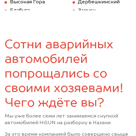
Высокая Гора
Дербешкинский
Елабуга
Заинск
Зеленодольск
Казань
Камское Устье
Карабаш (Татарстан)
Куйбышев (Татарстан)
Кукмод
Сотни аварийных
Кукмор
Лаишево
Лениногорск
Мамадыш
автомобилей
Менделеевск
Мензелинск
Муслюмово
Набережные Челны
попрощались со
Нижнекамск
Новошешминск
своими хозяевами!
Нурлат
Пестрецы
Рыбная Слобода
Сарманово
Чего ждёте вы?
Старое Дрожжаное
Тетюши
Черемшан
Чистополь
Мы уже более семи лет занимаемся скупкой
автомобилей HiSUN на разборку в Казани.
За это время компанией было совершено свыше