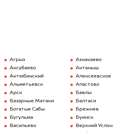
Агрыз
Азнакаево
Аксубаево
Актаныш
Актюбинский
Алексеевское
Альметьевск
Апастово
Арск
Бавлы
Базарные Матаки
Балтаси
Богатые Сабы
Брежнев
Бугульма
Буинск
Васильево
Верхний Услон