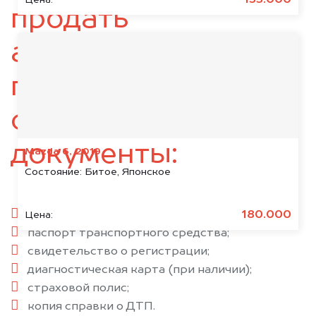
135.000
продать
автомобиль,
подготовьте
следующие
документы:
Mazda 6, 2019
Состояние:
Битое, Японское
паспорт гражданина РФ;
180.000
Цена:
паспорт транспортного средства;
свидетельство о регистрации;
диагностическая карта (при наличии);
страховой полис;
копия справки о ДТП.