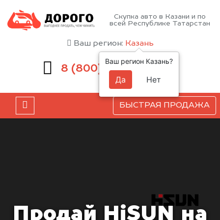
Скупка авто в Казани и по
всей Республике Татарстан
Ваш регион:
Казань
Ваш регион Казань?
551-81-15
8 (800)
Да
Нет
БЫСТРАЯ ПРОДАЖА
Продай HiSUN на