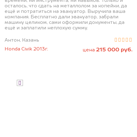
дороже, чем предлагают на
времени, ни инструмента, ни навыков. Только и
осталось, что сдать на металлолом за копейки, да
автоаукционах.
ещё и потратиться на эвакуатор. Выручила ваша
компания. Бесплатно дали эвакуатор, забрали
машину целиком, сами оформили документы, да
ещё и заплатили неплохую сумму.
Антон, Казань
Honda Civik 2013г.
215 000 руб.
цена
Узнать стоимость
Я даю согласие на обработку своих
персональных данных и соглашаюсь с
политикой конфиденциальности