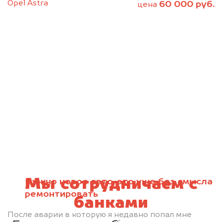
Opel Astra
60 000 руб.
цена
Мы сотрудничаем с
Нужно новое авто, это уже без смысла
ремонтировать
банками
После аварии в которую я недавно попал мне