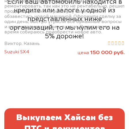
Если ваш автомобиль находится в
нужно новое авто, это уже без смысла
ремонтировать, так как это не рентабельно, решил
кредите или залоге у одной из
продать в Казани на разборку свой Suzuki и
обзавестись новой машиной. Оформили сделку за
представленных ниже
один день, быстро утрясли все бумажные вопросы
организаций, то мы купим его на
и моментально сошлись в цене. В настоящее
время собираюсь приобрести новое авто.
5% дороже!
Виктор, Казань
Suzuki SX4
150 000 руб.
цена
Выкупаем Хайсан без