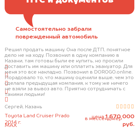
ПТС и документов
Самостоятельно забрали
Отправьте фотографии автомобиля — через
поврежденный автомобиль
минуту эксперт-оценщик назовёт сумму.
Решил продать машину. Она после ДТП, понятное
1. Сфотографируйте машину:
дело не на ходу. Позвонил в одну компанию в
Казани, там готовы были ее купить, но просили
доставить им машину или оплатить эвакуатор. Для
спереди
меня это все накладно. Позвонил в DOROGO.online.
сзади
Порадовало то, что машину оценили выше, чем это
сделала предыдущая компания, к тому же ничего
слева
не взяли за вывоз авто. Приятно сотрудничать с
справа
такими людьми!
салон
Сергей, Казань
2. Отправьте фотографии на номер
Toyota Land Cruiser Prado
1 670 000
цена
+79584983298 по WhatsApp*,
в мессенджер
2014 г.
руб.
MAX
или на электронную почту
info@dorogo.online