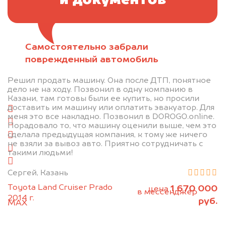
и документов
Самостоятельно забрали
Отправьте фотографии автомобиля — через
поврежденный автомобиль
минуту эксперт-оценщик назовёт сумму.
Решил продать машину. Она после ДТП, понятное
1. Сфотографируйте машину:
дело не на ходу. Позвонил в одну компанию в
Казани, там готовы были ее купить, но просили
доставить им машину или оплатить эвакуатор. Для
спереди
меня это все накладно. Позвонил в DOROGO.online.
сзади
Порадовало то, что машину оценили выше, чем это
сделала предыдущая компания, к тому же ничего
слева
не взяли за вывоз авто. Приятно сотрудничать с
справа
такими людьми!
салон
Сергей, Казань
2. Отправьте фотографии на номер
Toyota Land Cruiser Prado
1 670 000
цена
+79584983298 по WhatsApp*,
в мессенджер
2014 г.
руб.
MAX
или на электронную почту
info@dorogo.online