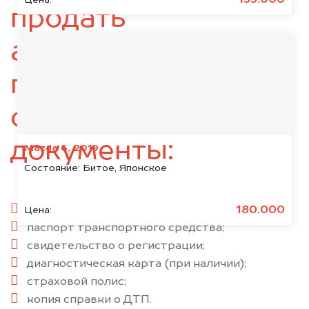
135.000
продать
автомобиль,
подготовьте
следующие
документы:
Mazda 6, 2019
Состояние:
Битое, Японское
паспорт гражданина РФ;
180.000
Цена:
паспорт транспортного средства;
свидетельство о регистрации;
диагностическая карта (при наличии);
страховой полис;
копия справки о ДТП.