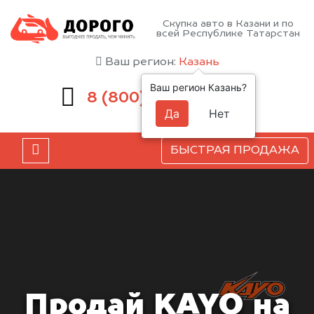
Скупка авто в Казани и по
всей Республике Татарстан
Ваш регион:
Казань
Ваш регион Казань?
551-81-15
8 (800)
Да
Нет
БЫСТРАЯ ПРОДАЖА
Продай KAYO на