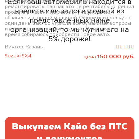
Если ваш автомобиль находится в
нужно новое авто, это уже без смысла
ремонтировать, так как это не рентабельно, решил
кредите или залоге у одной из
продать в Казани на разборку свой Suzuki и
обзавестись новой машиной. Оформили сделку за
представленных ниже
один день, быстро утрясли все бумажные вопросы
организаций, то мы купим его на
и моментально сошлись в цене. В настоящее
время собираюсь приобрести новое авто.
5% дороже!
Виктор, Казань
Suzuki SX4
150 000 руб.
цена
Выкупаем Кайо без ПТС