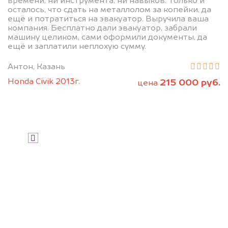
дороже, чем предлагают на
времени, ни инструмента, ни навыков. Только и
осталось, что сдать на металлолом за копейки, да
автоаукционах.
ещё и потратиться на эвакуатор. Выручила ваша
компания. Бесплатно дали эвакуатор, забрали
машину целиком, сами оформили документы, да
ещё и заплатили неплохую сумму.
Антон, Казань
Honda Civik 2013г.
215 000 руб.
цена
Узнать стоимость
Я даю согласие на обработку своих
персональных данных и соглашаюсь с
политикой конфиденциальности