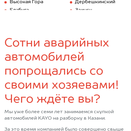
Высокая Гора
Дербешкинский
Елабуга
Заинск
Зеленодольск
Казань
Камское Устье
Карабаш (Татарстан)
Куйбышев (Татарстан)
Кукмод
Сотни аварийных
Кукмор
Лаишево
Лениногорск
Мамадыш
автомобилей
Менделеевск
Мензелинск
Муслюмово
Набережные Челны
попрощались со
Нижнекамск
Новошешминск
своими хозяевами!
Нурлат
Пестрецы
Рыбная Слобода
Сарманово
Чего ждёте вы?
Старое Дрожжаное
Тетюши
Черемшан
Чистополь
Мы уже более семи лет занимаемся скупкой
автомобилей KAYO на разборку в Казани.
За это время компанией было совершено свыше