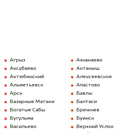
Агрыз
Азнакаево
Аксубаево
Актаныш
Актюбинский
Алексеевское
Альметьевск
Апастово
Арск
Бавлы
Базарные Матаки
Балтаси
Богатые Сабы
Брежнев
Бугульма
Буинск
Васильево
Верхний Услон