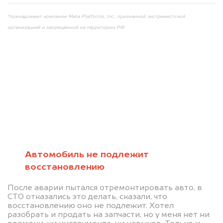
*принадлежит компании Meta Platforms, Inc., признанной экстремистской
организацией и запрещённой на территории РФ
Мы консультируем
абсолютно
БЕСПЛАТНО
Автомобиль не подлежит
восстановлению
Узнайте стоимость автомобиля на
После аварии пытался отремонтировать авто, в
разборку.
СТО отказались это делать, сказали, что
восстановлению оно не подлежит. Хотел
Мы купим ваше авто на 20.000 руб.
разобрать и продать на запчасти, но у меня нет ни