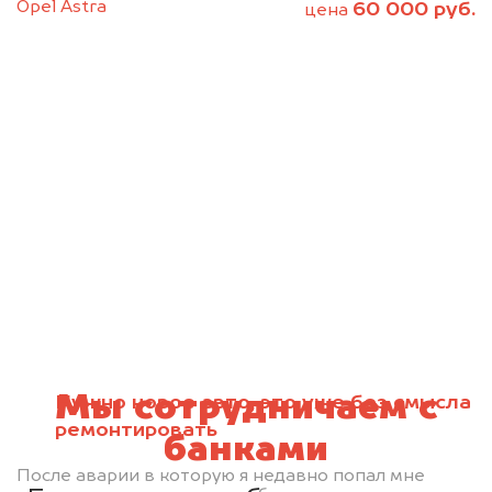
Opel Astra
60 000 руб.
цена
Мы сотрудничаем с
Нужно новое авто, это уже без смысла
ремонтировать
банками
После аварии в которую я недавно попал мне