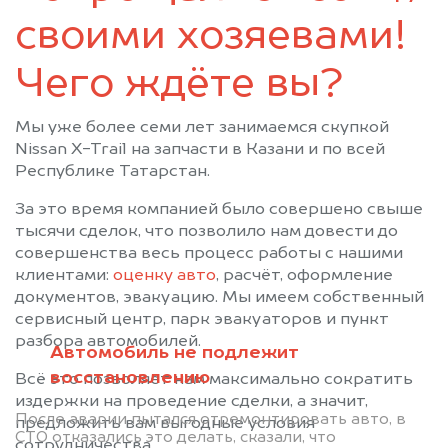
своими хозяевами!
Чего ждёте вы?
Мы уже более семи лет занимаемся скупкой
Nissan X-Trail на запчасти в Казани и по всей
Республике Татарстан.
За это время компанией было совершено свыше
тысячи сделок, что позволило нам довести до
совершенства весь процесс работы с нашими
клиентами:
оценку авто
, расчёт, оформление
документов, эвакуацию. Мы имеем собственный
сервисный центр, парк эвакуаторов и пункт
разбора автомобилей.
Автомобиль не подлежит
восстановлению
Всё это позволяет нам максимально сократить
издержки на проведение сделки, а значит,
После аварии пытался отремонтировать авто, в
предложить вам выгодные условия
СТО отказались это делать, сказали, что
сотрудничества.