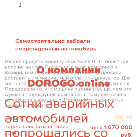
Я даю согласие на обработку своих
персональных данных и соглашаюсь с
политикой конфиденциальности
Самостоятельно забрали
поврежденный автомобиль
Решил продать машину. Она после ДТП, понятное
дело не на ходу. Позвонил в одну компанию в
О компании
Казани, там готовы были ее купить, но просили
доставить им машину или оплатить эвакуатор. Для
DOROGO.online
меня это все накладно. Позвонил в DOROGO.online.
Порадовало то, что машину оценили выше, чем это
сделала предыдущая компания, к тому же ничего
не взяли за вывоз авто. Приятно сотрудничать с
Сотни аварийных
такими людьми!
автомобилей
Сергей, Казань
Toyota Land Cruiser Prado
1 670 000
цена
попрощались со
2014 г.
руб.