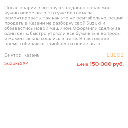
абсолютно
После аварии в которую я недавно попал мне
нужно новое авто, это уже без смысла
БЕСПЛАТНО.
ремонтировать, так как это не рентабельно, решил
продать в Казани на разборку свой Suzuki и
обзавестись новой машиной. Оформили сделку за
Узнайте стоимость автомобиля на
один день, быстро утрясли все бумажные вопросы
разборку.
и моментально сошлись в цене. В настоящее
время собираюсь приобрести новое авто.
Мы купим ваше авто на 20.000 руб.
дороже, чем предлагают на
Виктор, Казань
автоаукционах.
Suzuki SX4
150 000 руб.
цена
Узнать стоимость