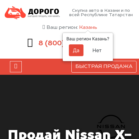
Скупка авто в Казани и по
всей Республике Татарстан
Ваш регион:
Казань
Ваш регион Казань?
551-81-15
8 (800)
Да
Нет
БЫСТРАЯ ПРОДАЖА
Продай Nissan X-