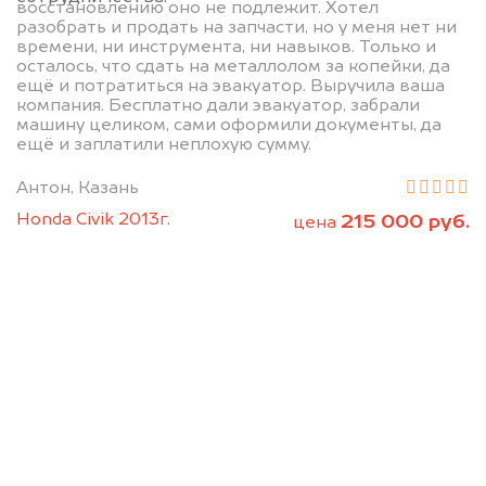
восстановлению оно не подлежит. Хотел
разобрать и продать на запчасти, но у меня нет ни
времени, ни инструмента, ни навыков. Только и
осталось, что сдать на металлолом за копейки, да
ещё и потратиться на эвакуатор. Выручила ваша
компания. Бесплатно дали эвакуатор, забрали
машину целиком, сами оформили документы, да
Позвоните нам: 8 (800)
ещё и заплатили неплохую сумму.
551-81-15
Антон, Казань
Honda Civik 2013г.
215 000 руб.
цена
Мы проконсультируем вас и
рассчитаем стоимость вашего
автомобиля.