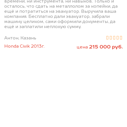
времени, ни инструмента, ни навыков. Только и
осталось, что сдать на металлолом за копейки, да
ещё и потратиться на эвакуатор. Выручила ваша
компания. Бесплатно дали эвакуатор, забрали
машину целиком, сами оформили документы, да
Позвоните нам: 8 (800)
ещё и заплатили неплохую сумму.
551-81-15
Антон, Казань
Honda Civik 2013г.
215 000 руб.
цена
Мы проконсультируем вас и
рассчитаем стоимость вашего
автомобиля.
Узнать цену