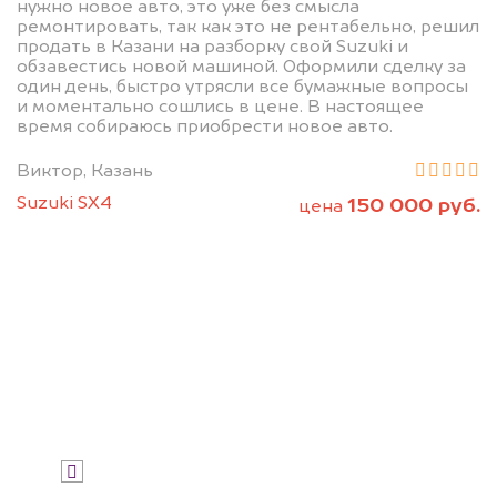
нужно новое авто, это уже без смысла
БЕСПЛАТНО.
ремонтировать, так как это не рентабельно, решил
продать в Казани на разборку свой Suzuki и
обзавестись новой машиной. Оформили сделку за
Узнайте стоимость автомобиля на
один день, быстро утрясли все бумажные вопросы
разборку.
и моментально сошлись в цене. В настоящее
время собираюсь приобрести новое авто.
Мы купим ваше авто на 20.000 руб.
дороже, чем предлагают на
Виктор, Казань
автоаукционах.
Suzuki SX4
150 000 руб.
цена
Узнать стоимость
Я даю согласие на обработку своих