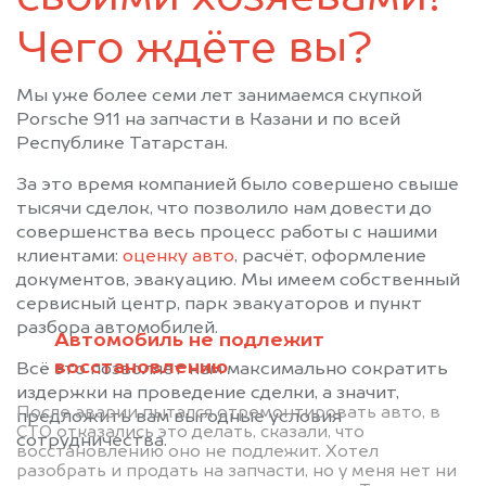
Чего ждёте вы?
Мы уже более семи лет занимаемся скупкой
Porsche 911 на запчасти в Казани и по всей
Республике Татарстан.
За это время компанией было совершено свыше
тысячи сделок, что позволило нам довести до
совершенства весь процесс работы с нашими
клиентами:
оценку авто
, расчёт, оформление
документов, эвакуацию. Мы имеем собственный
сервисный центр, парк эвакуаторов и пункт
разбора автомобилей.
Автомобиль не подлежит
восстановлению
Всё это позволяет нам максимально сократить
издержки на проведение сделки, а значит,
После аварии пытался отремонтировать авто, в
предложить вам выгодные условия
СТО отказались это делать, сказали, что
сотрудничества.
восстановлению оно не подлежит. Хотел
разобрать и продать на запчасти, но у меня нет ни