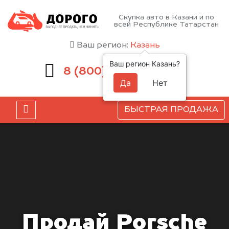
Скупка авто в Казани и по
всей Республике Татарстан
Ваш регион:
Казань
Ваш регион Казань?
551-81-15
8 (800)
Да
Нет
БЫСТРАЯ ПРОДАЖА
Продай Porsche