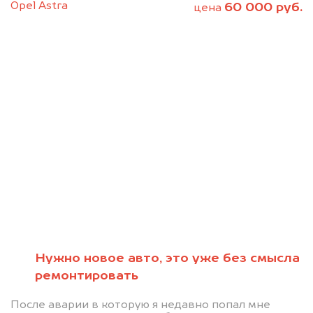
Opel Astra
60 000 руб.
цена
Нужно новое авто, это уже без смысла
Мы консультируем
ремонтировать
абсолютно
После аварии в которую я недавно попал мне