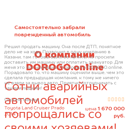
персональных данных и соглашаюсь с
политикой конфиденциальности
Самостоятельно забрали
поврежденный автомобиль
Решил продать машину. Она после ДТП, понятное
дело не на ходу. Позвонил в одну компанию в
О компании
Казани, там готовы были ее купить, но просили
доставить им машину или оплатить эвакуатор. Для
DOROGO.online
меня это все накладно. Позвонил в DOROGO.online.
Порадовало то, что машину оценили выше, чем это
сделала предыдущая компания, к тому же ничего
не взяли за вывоз авто. Приятно сотрудничать с
Сотни аварийных
такими людьми!
автомобилей
Сергей, Казань
Toyota Land Cruiser Prado
1 670 000
цена
попрощались со
2014 г.
руб.
своими хозяевами!