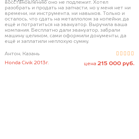
восстановлению оно не подлежит. Хотел
разобрать и продать на запчасти, но у меня нет ни
времени, ни инструмента, ни навыков. Только и
осталось, что сдать на металлолом за копейки, да
ещё и потратиться на эвакуатор. Выручила ваша
компания. Бесплатно дали эвакуатор, забрали
машину целиком, сами оформили документы, да
Позвоните нам: 8 (800)
ещё и заплатили неплохую сумму.
551-81-15
Антон, Казань
Honda Civik 2013г.
215 000 руб.
цена
Мы проконсультируем вас и
рассчитаем стоимость вашего
автомобиля.