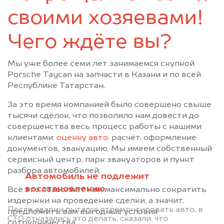
своими хозяевами!
Чего ждёте вы?
Мы уже более семи лет занимаемся скупкой
Porsche Taycan на запчасти в Казани и по всей
Республике Татарстан.
За это время компанией было совершено свыше
тысячи сделок, что позволило нам довести до
совершенства весь процесс работы с нашими
клиентами:
оценку авто
, расчёт, оформление
документов, эвакуацию. Мы имеем собственный
сервисный центр, парк эвакуаторов и пункт
разбора автомобилей.
Автомобиль не подлежит
восстановлению
Всё это позволяет нам максимально сократить
издержки на проведение сделки, а значит,
После аварии пытался отремонтировать авто, в
предложить вам выгодные условия
СТО отказались это делать, сказали, что
сотрудничества.