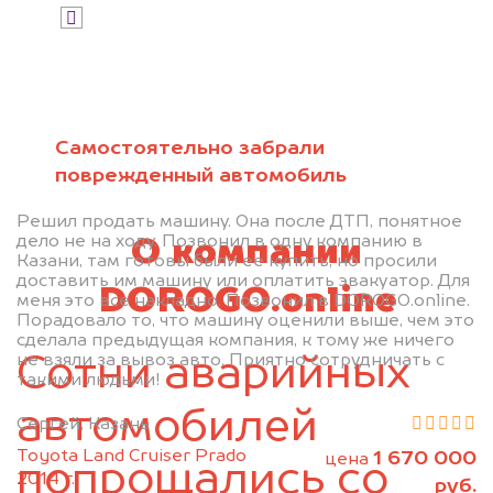
Я даю согласие на обработку своих
персональных данных и соглашаюсь с
политикой конфиденциальности
Самостоятельно забрали
поврежденный автомобиль
Решил продать машину. Она после ДТП, понятное
дело не на ходу. Позвонил в одну компанию в
О компании
Казани, там готовы были ее купить, но просили
доставить им машину или оплатить эвакуатор. Для
DOROGO.online
меня это все накладно. Позвонил в DOROGO.online.
Порадовало то, что машину оценили выше, чем это
сделала предыдущая компания, к тому же ничего
не взяли за вывоз авто. Приятно сотрудничать с
Сотни аварийных
такими людьми!
автомобилей
Сергей, Казань
Toyota Land Cruiser Prado
1 670 000
цена
попрощались со
2014 г.
руб.