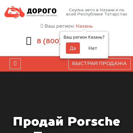
Скупка авто в Казани и по
всей Республике Татарстан
Ваш регион:
Казань
Ваш регион Казань?
551-81-15
8 (800)
Да
Нет
БЫСТРАЯ ПРОДАЖА
Продай Porsche