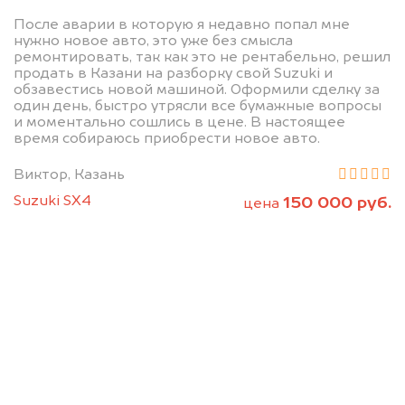
абсолютно
После аварии в которую я недавно попал мне
нужно новое авто, это уже без смысла
БЕСПЛАТНО.
ремонтировать, так как это не рентабельно, решил
продать в Казани на разборку свой Suzuki и
обзавестись новой машиной. Оформили сделку за
Узнайте стоимость автомобиля на
один день, быстро утрясли все бумажные вопросы
разборку.
и моментально сошлись в цене. В настоящее
время собираюсь приобрести новое авто.
Мы купим ваше авто на 20.000 руб.
дороже, чем предлагают на
Виктор, Казань
автоаукционах.
Suzuki SX4
150 000 руб.
цена
Узнать стоимость