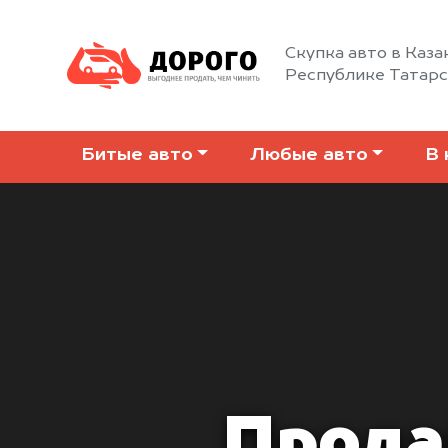
Скупка авто в Каза
Республике Татар
Битые авто
Любые авто
В 
Прода