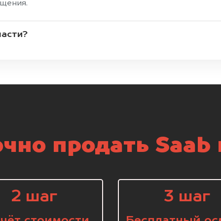
ащения.
части?
чно продать Saab 
2 шаг
3 шаг
чёт стоимости
Бесплатный ос