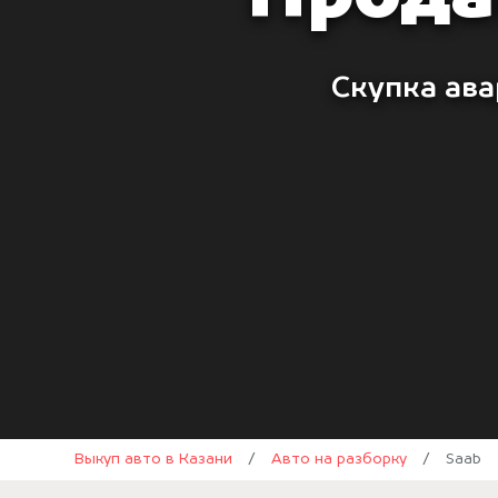
Скупка ава
Выкуп авто в Казани
/
Авто на разборку
/
Saab