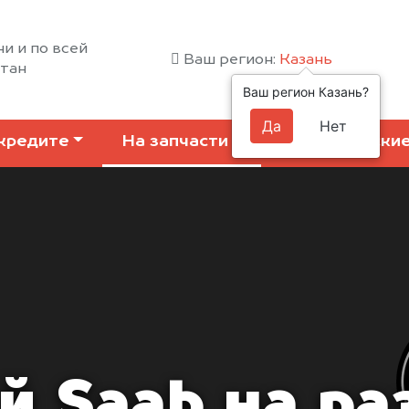
ни и по всей
Ваш регион:
Казань
стан
Ваш регион Казань?
Да
Нет
кредите
На запчасти
Коммерчески
й Saab на ра