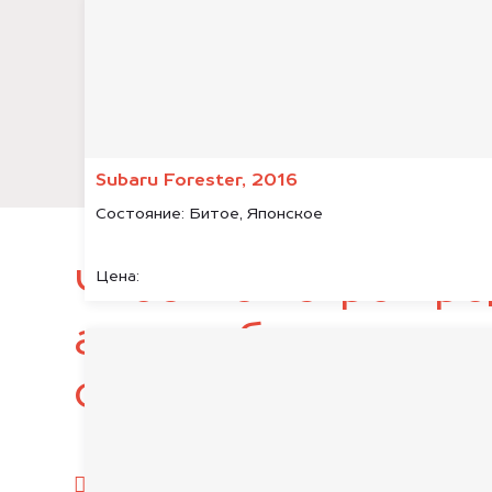
Subaru Forester, 2016
Состояние:
Битое, Японское
Чтобы быстро про
Цена:
автомобиль, подг
следующие докум
паспорт гражданина РФ;