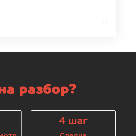
на разбор?
4 шаг
мотр
Сделка