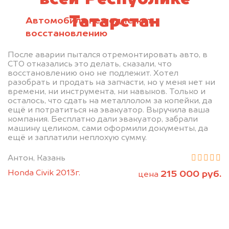
Татарстан
Автомобиль не подлежит
восстановлению
После аварии пытался отремонтировать авто, в
СТО отказались это делать, сказали, что
восстановлению оно не подлежит. Хотел
разобрать и продать на запчасти, но у меня нет ни
времени, ни инструмента, ни навыков. Только и
осталось, что сдать на металлолом за копейки, да
ещё и потратиться на эвакуатор. Выручила ваша
компания. Бесплатно дали эвакуатор, забрали
машину целиком, сами оформили документы, да
ещё и заплатили неплохую сумму.
Антон, Казань
Honda Civik 2013г.
215 000 руб.
цена