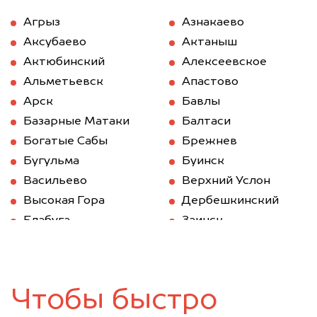
Агрыз
Азнакаево
Аксубаево
Актаныш
Актюбинский
Алексеевское
Альметьевск
Апастово
Арск
Бавлы
Базарные Матаки
Балтаси
Богатые Сабы
Брежнев
Бугульма
Буинск
Васильево
Верхний Услон
Высокая Гора
Дербешкинский
Елабуга
Заинск
Зеленодольск
Казань
Камское Устье
Карабаш (Татарстан)
Куйбышев (Татарстан)
Кукмод
Чтобы быстро
Кукмор
Лаишево