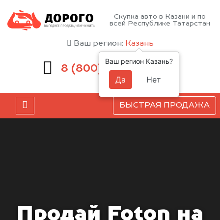
Скупка авто в Казани и по
всей Республике Татарстан
Ваш регион:
Казань
Ваш регион Казань?
551-81-15
8 (800)
Да
Нет
БЫСТРАЯ ПРОДАЖА
Продай Foton на