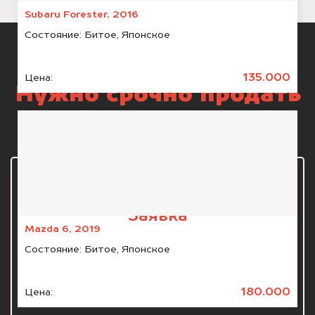
Subaru Forester, 2016
Состояние:
Битое, Японское
135.000
Цена:
Нужно срочно продать
авто на разбор?
1 шаг
Заявка
Mazda 6, 2019
Состояние:
Битое, Японское
Звоните нам по телефону 8 (800) 551-81-15
или обращаетесь через форму.
180.000
Цена: