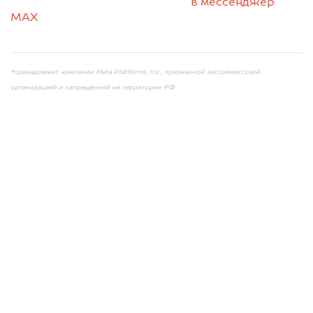
+79584983298 по WhatsApp*,
в мессенджер
MAX
или на электронную почту
info@dorogo.online
*принадлежит компании Meta Platforms, Inc., признанной экстремистской
организацией и запрещённой на территории РФ
Мы консультируем
абсолютно
БЕСПЛАТНО
Узнайте стоимость автомобиля на