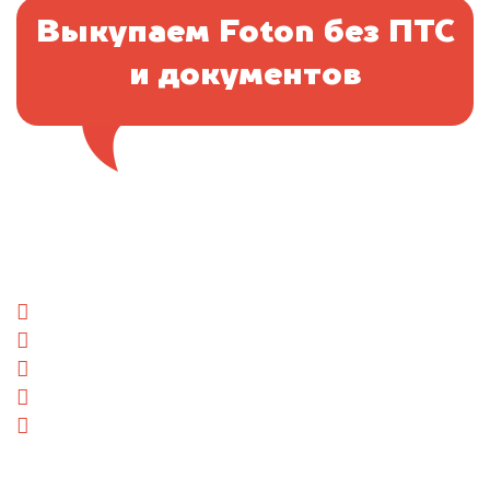
Выкупаем Foton без ПТС
и документов
Отправьте фотографии автомобиля — через
минуту эксперт-оценщик назовёт сумму.
1. Сфотографируйте машину:
спереди
сзади
слева
справа
салон
2. Отправьте фотографии на номер