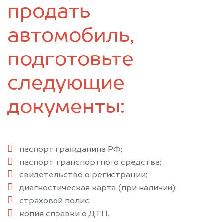
Лениногорск
Мамадыш
продать
Менделеевск
Мензелинск
Муслюмово
Набережные Челны
автомобиль,
Нижнекамск
Новошешминск
подготовьте
Нурлат
Пестрецы
Рыбная Слобода
Сарманово
следующие
Старое Дрожжаное
Тетюши
Черемшан
Чистополь
документы:
паспорт гражданина РФ;
паспорт транспортного средства;
свидетельство о регистрации;
диагностическая карта (при наличии);
страховой полис;
копия справки о ДТП.