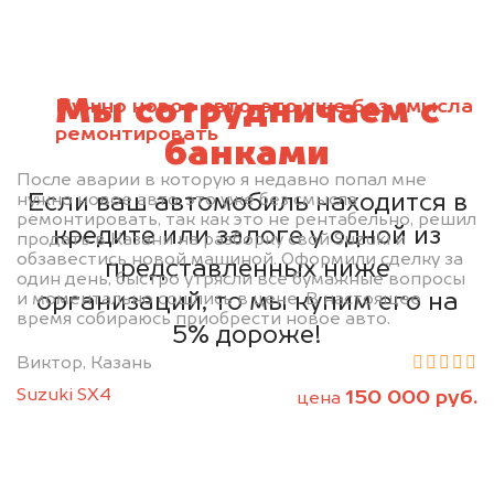
Мы сотрудничаем с
Нужно новое авто, это уже без смысла
ремонтировать
банками
После аварии в которую я недавно попал мне
Если ваш автомобиль находится в
нужно новое авто, это уже без смысла
ремонтировать, так как это не рентабельно, решил
кредите или залоге у одной из
продать в Казани на разборку свой Suzuki и
обзавестись новой машиной. Оформили сделку за
представленных ниже
один день, быстро утрясли все бумажные вопросы
организаций, то мы купим его на
и моментально сошлись в цене. В настоящее
время собираюсь приобрести новое авто.
5% дороже!
Виктор, Казань
Suzuki SX4
150 000 руб.
цена