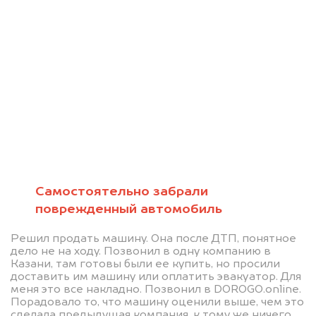
Позвоните нам: 8 (800)
551-81-15
Мы проконсультируем вас и
Самостоятельно забрали
рассчитаем стоимость вашего
поврежденный автомобиль
автомобиля.
Решил продать машину. Она после ДТП, понятное
дело не на ходу. Позвонил в одну компанию в
Казани, там готовы были ее купить, но просили
доставить им машину или оплатить эвакуатор. Для
меня это все накладно. Позвонил в DOROGO.online.
Порадовало то, что машину оценили выше, чем это
сделала предыдущая компания, к тому же ничего