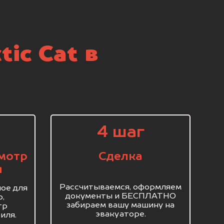
ic Cat в
4 шаг
мотр
Сделка
я
Рассчитываемся, оформляем
ое для
документы и БЕСПЛАТНО
о,
забираем вашу машину на
тр
эвакуаторе.
иля.