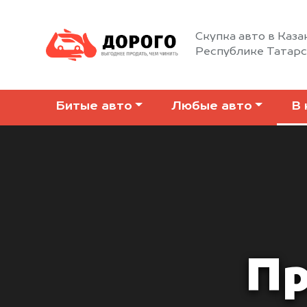
Скупка авто в Каза
Республике Татар
Битые авто
Любые авто
В 
Пр