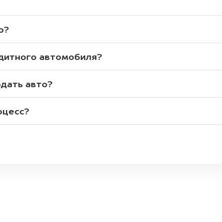
о?
едитного автомобиля?
одать авто?
оцесс?