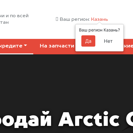
ни и по всей
Ваш регион:
Казань
стан
Ваш регион Казань?
Да
Нет
кредите
На запчасти
Коммерчески
одай Arctic 