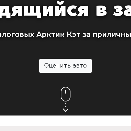
дящийся в з
алоговых Арктик Кэт за приличны
Оценить авто