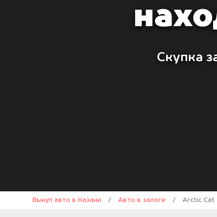
нахо
Скупка з
Выкуп авто в Казани
/
Авто в залоге
/
Arctic Cat