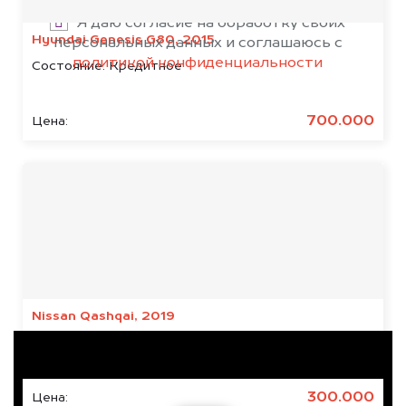
Я даю согласие на обработку своих
Hyundai Genesis G80, 2015
персональных данных и соглашаюсь с
политикой конфиденциальности
Состояние:
Кредитное
700.000
Цена:
Результаты наших
клиентов
Nissan Qashqai, 2019
Состояние:
Кредитное, Японское
300.000
Цена: