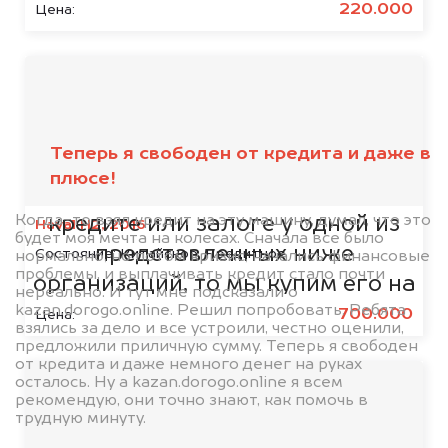
220.000
Цена:
Мы сотрудничаем с
банками
Теперь я свободен от кредита и даже в
плюсе!
Если ваш автомобиль находится в
Когда-то взял кредит на эту машину, думал, что это
кредите или залоге у одной из
Haval H2, 2016
будет моя мечта на колесах. Сначала все было
представленных ниже
Состояние:
Китайское, Кредитное
нормально, но потом кризис, начались финансовые
проблемы, и выплачивать кредит стало почти
организаций, то мы купим его на
нереально. И тут мне подсказали о
kazan.dorogo.online. Решил попробовать. Ребята
5% дороже!
700.000
Цена:
взялись за дело и все устроили, честно оценили,
предложили приличную сумму. Теперь я свободен
от кредита и даже немного денег на руках
осталось. Ну а kazan.dorogo.online я всем
рекомендую, они точно знают, как помочь в
трудную минуту.