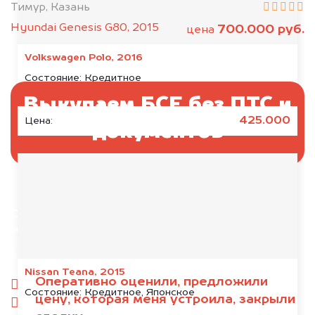
Тимур, Казань
Hyundai Genesis G80, 2015
700.000 руб.
цена
Volkswagen Polo, 2016
Состояние:
Кредитное
Выкупаем БСЕ без ПТС и
425.000
Цена:
документов
Отправьте фотографии автомобиля — через
минуту эксперт-оценщик назовёт сумму.
1. Сфотографируйте машину:
Nissan Teana, 2015
Оперативно оценили, предложили
спереди
Состояние:
Кредитное, Японское
цену, которая меня устроила, закрыли
сзади