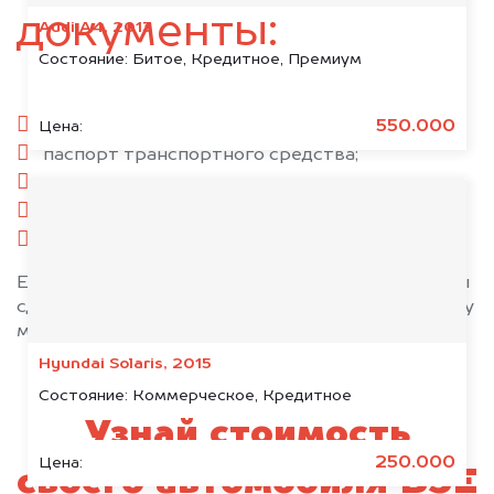
документы:
Audi A4, 2013
Состояние:
Битое, Кредитное, Премиум
паспорт гражданина РФ;
550.000
Цена:
паспорт транспортного средства;
свидетельство о регистрации;
комплект ключей;
при необходимости — доверенность.
Если у вас нет всех документов, то наши юристы
сделают всё возможное, чтобы оформить сделку
максимально быстро!
Hyundai Solaris, 2015
Состояние:
Коммерческое, Кредитное
Узнай стоимость
250.000
Цена:
своего автомобиля BSE