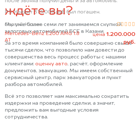
после звонка получил деньги за автомобиль.
Рыбная Слобода
Сарманово
ждёте вы?
Старое Дрожжаное
Тетюши
P.S. Кредит 375.000 руб. был погашен.
Черемшан
Чистополь
Мы уже более семи лет занимаемся скупкой
Сергей, Казань
залоговых автомобилей БСЕ в Казани.
Mercedes-Benz E200 AMG 1.8
1.200.000
цена
АТ
руб.
За это время компанией было совершено свыше
тысячи сделок, что позволило нам довести до
совершенства весь процесс работы с нашими
клиентами:
оценку авто
, расчёт, оформление
документов, эвакуацию. Мы имеем собственный
сервисный центр, парк эвакуаторов и пункт
разбора автомобилей.
Всё это позволяет нам максимально сократить
издержки на проведение сделки, а значит,
предложить вам выгодные условия
сотрудничества.