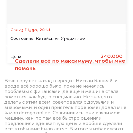
абсолютно
БЕСПЛАТНО
Узнайте стоимость автомобиля BSE
Chery Tiggo, 2014
в залоге.
Состояние:
Китайское, Кредитное
Мы купим ваше авто на 20.000 руб.
дороже, чем предлагают на
240.000
Цена:
Сделали всё по максимуму, чтобы мне
автоаукционах.
помочь
Взял пару лет назад в кредит Ниссан Кашкай, и
вроде всё хорошо было, пока не начались
проблемы с финансами, да ещё и машина стала
ломаться, как будто специально. Не знал, что
делать с этим всем, советовался с друзьями и
знакомыми, и один приятель порекомендовал мне
kazan.dorogo.online. Созвонились, они взяли мою
машину, как-то там всё быстро оценили,
Узнать стоимость
предложили адекватную цену и вообще сделали
всё, чтобы мне было легче. В итоге я избавился от