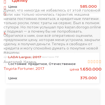
сделку
слева
585.000
Цена:
справа
Думал, что никогда не избавлюсь от этой головной
боли: как только кончилась гарантия, машина
салон
начала постоянно ломаться, а кредитные платежи
только росли, плюс траты на сервис. Был в полном
2. Отправьте фотографии на номер
ступоре. Но потом услышал про kazan.dorogo.online
+79584983298 по WhatsApp*,
в мессенджер
и подумал — а почему бы не попробовать.
MAX
или на электронную почту
Обратился к ним, они всё оперативно оценили,
info@dorogo.online
предложили цену, которая меня устроила, закрыли
сделку, я получил деньги. Теперь я свободен от
кредита и могу спокойно думать о покупке новой
машины.
*принадлежит компании Meta Platforms, Inc., признанной экстремистской
LADA Largus, 2017
организацией и запрещённой на территории РФ
Анатолий, Казань
Состояние:
Кредитное, Отечественное
Toyota Fortuner, 2017
1.650.000
цена
375.000
Цена:
Мы консультируем