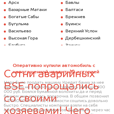
Арск
Бавлы
Базарные Матаки
Балтаси
Богатые Сабы
Брежнев
Бугульма
Буинск
Васильево
Верхний Услон
Высокая Гора
Дербешкинский
Елабуга
Заинск
Зеленодольск
Казань
Камское Устье
Карабаш (Татарстан)
Оперативно купили автомобиль с
Куйбышев (Татарстан)
Кукмод
Сотни аварийных
непогашенной кредитной историей
Кукмор
Лаишево
Лениногорск
Мамадыш
Надо было продать машину. Кредит банку за нее
BSE попрощались
выплачен не полностью, оставалось меньше 400
Менделеевск
Мензелинск
000 руб. Боялся бумажной волокиты да и перед
Муслюмово
Набережные Челны
со своими
банком уже имелась просрочка. В общем позвонил
в DOROGO.online. По стоимости сошлись довольно
Нижнекамск
Новошешминск
быстро. Специалисты компании взяли на себя
хозяевами! Чего
Нурлат
Пестрецы
оформление всех документов. Буквально через час