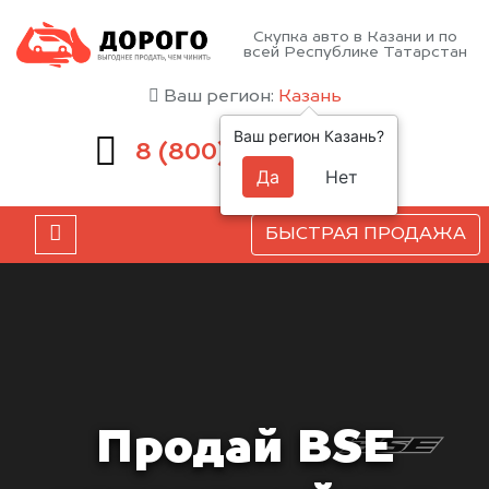
Скупка авто в Казани и по
всей Республике Татарстан
Ваш регион:
Казань
Ваш регион Казань?
551-81-15
8 (800)
Да
Нет
БЫСТРАЯ ПРОДАЖА
Продай BSE