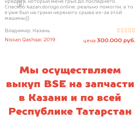
кредита, который меня грыз до последнего.
Я даю согласие на обработку своих
Спасибо kazan.dorogo.online, реально помогли, а то
персональных данных и соглашаюсь с
я уже был на грани нервного срыва из-за этой
политикой конфиденциальности
машины))
Владимир, Казань
Nissan Qashqai, 2019
300.000 руб.
цена
Мы осуществляем
выкуп BSE на запчасти
в Казани и по всей
Республике Татарстан