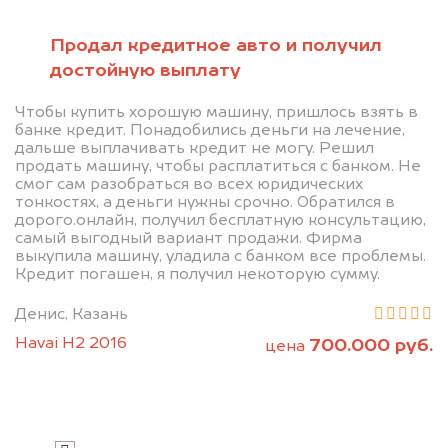
Продал кредитное авто и получил
Позвоните нам: 8 (800)
достойную выплату
551-81-15
Чтобы купить хорошую машину, пришлось взять в
банке кредит. Понадобились деньги на лечение,
дальше выплачивать кредит не могу. Решил
Мы проконсультируем вас и
продать машину, чтобы расплатиться с банком. Не
рассчитаем стоимость вашего
смог сам разобраться во всех юридических
тонкостях, а деньги нужны срочно. Обратился в
автомобиля.
дорого.онлайн, получил бесплатную консультацию,
самый выгодный вариант продажи. Фирма
выкупила машину, уладила с банком все проблемы.
Кредит погашен, я получил некоторую сумму.
Денис, Казань
Havai H2 2016
700.000 руб.
цена
Узнать цену