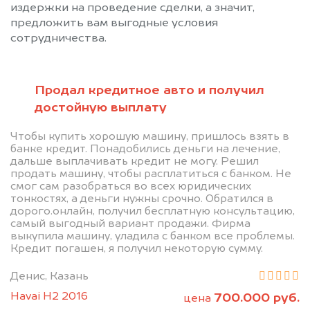
издержки на проведение сделки, а значит,
предложить вам выгодные условия
сотрудничества.
Продал кредитное авто и получил
достойную выплату
Позвоните нам: 8 (800)
Чтобы купить хорошую машину, пришлось взять в
банке кредит. Понадобились деньги на лечение,
551-81-15
дальше выплачивать кредит не могу. Решил
продать машину, чтобы расплатиться с банком. Не
смог сам разобраться во всех юридических
Мы проконсультируем вас и
тонкостях, а деньги нужны срочно. Обратился в
дорого.онлайн, получил бесплатную консультацию,
рассчитаем стоимость вашего
самый выгодный вариант продажи. Фирма
автомобиля.
выкупила машину, уладила с банком все проблемы.
Кредит погашен, я получил некоторую сумму.
Денис, Казань
Havai H2 2016
700.000 руб.
цена