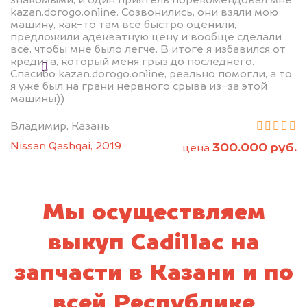
знакомыми, и один приятель порекомендовал мне
kazan.dorogo.online. Созвонились, они взяли мою
машину, как-то там всё быстро оценили,
Узнать стоимость
предложили адекватную цену и вообще сделали
всё, чтобы мне было легче. В итоге я избавился от
кредита, который меня грыз до последнего.
Я даю согласие на обработку своих
Спасибо kazan.dorogo.online, реально помогли, а то
персональных данных и соглашаюсь с
я уже был на грани нервного срыва из-за этой
политикой конфиденциальности
машины))
Владимир, Казань
Nissan Qashqai, 2019
300.000 руб.
цена
Мы осуществляем
выкуп Cadillac на
запчасти в Казани и по
всей Республике