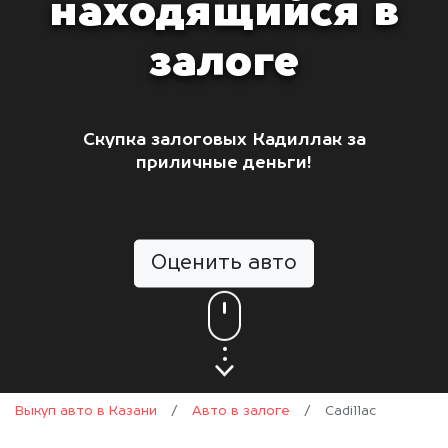
находящийся в
залоге
Скупка залоговых Кадиллак за
приличные деньги!
Оценить авто
Выкуп авто в Казани
/
Авто в залоге
/
Cadillac