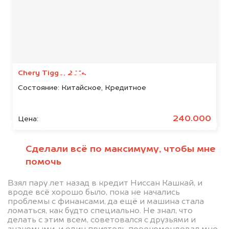
Мы консультируем
абсолютно
БЕСПЛАТНО
Chery Tiggo, 2014
Состояние:
Китайское, Кредитное
Узнайте стоимость автомобиля
Cadillac в залоге.
240.000
Цена:
Мы купим ваше авто на 20.000 руб.
дороже, чем предлагают на
Сделали всё по максимуму, чтобы мне
автоаукционах.
помочь
Взял пару лет назад в кредит Ниссан Кашкай, и
вроде всё хорошо было, пока не начались
проблемы с финансами, да ещё и машина стала
ломаться, как будто специально. Не знал, что
делать с этим всем, советовался с друзьями и