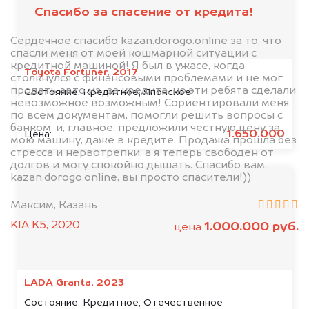
Спасибо за спасение от кредита!
Сердечное спасибо kazan.dorogo.online за то, что
спасли меня от моей кошмарной ситуации с
кредитной машиной! Я был в ужасе, когда
Toyota Fortuner, 2017
столкнулся с финансовыми проблемами и не мог
продать авто из-за кредита, но эти ребята сделали
Состояние:
Кредитное, Японское
невозможное возможным! Сориентировали меня
по всем документам, помогли решить вопросы с
банком, и, главное, предложили честную цену за
1.650.000
Цена:
мою машину, даже в кредите. Продажа прошла без
стресса и нервотрепки, а я теперь свободен от
долгов и могу спокойно дышать. Спасибо вам,
kazan.dorogo.online, вы просто спасители!))
Максим, Казань
KIA K5, 2020
1.000.000 руб.
цена
LADA Granta, 2023
Состояние:
Кредитное, Отечественное