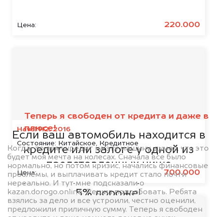
220.000
Цена:
Мы сотрудничаем с
банками
Теперь я свободен от кредита и даже в
плюсе!
Haval H2, 2016
Если ваш автомобиль находится в
Состояние:
Китайское, Кредитное
Когда-то взял кредит на эту машину, думал, что это
кредите или залоге у одной из
будет моя мечта на колесах. Сначала все было
представленных ниже
нормально, но потом кризис, начались финансовые
700.000
Цена:
проблемы, и выплачивать кредит стало почти
организаций, то мы купим его на
нереально. И тут мне подсказали о
kazan.dorogo.online. Решил попробовать. Ребята
5% дороже!
взялись за дело и все устроили, честно оценили,
предложили приличную сумму. Теперь я свободен