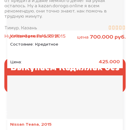
от кредита и даже немного денег на руках
осталось. Ну а kazan.dorogo.online я всем
рекомендую, они точно знают, как помочь в
трудную минуту.
Тимур, Казань
Volkswagen Polo, 2016
Hyundai Genesis G80, 2015
700.000 руб.
цена
Состояние:
Кредитное
425.000
Цена:
Выкупаем Кадиллак без
ПТС и документов
Отправьте фотографии автомобиля — через
минуту эксперт-оценщик назовёт сумму.
Nissan Teana, 2015