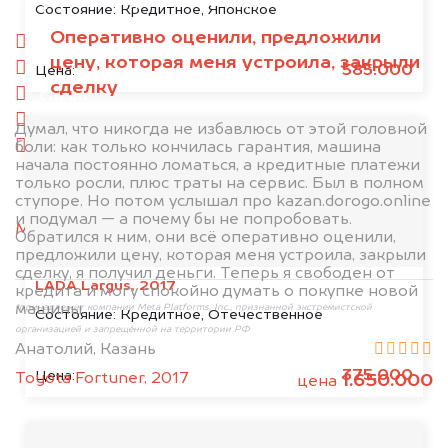
1. Сфотографируйте машину:
Состояние:
Кредитное, Японское
Оперативно оценили, предложили
спереди
цену, которая меня устроила, закрыли
сзади
585.000
Цена:
сделку
слева
справа
Думал, что никогда не избавлюсь от этой головной
боли: как только кончилась гарантия, машина
салон
начала постоянно ломаться, а кредитные платежи
только росли, плюс траты на сервис. Был в полном
2. Отправьте фотографии на номер
ступоре. Но потом услышал про kazan.dorogo.online
+79584983298 по WhatsApp*,
в мессенджер
и подумал — а почему бы не попробовать.
MAX
или на электронную почту
Обратился к ним, они всё оперативно оценили,
info@dorogo.online
предложили цену, которая меня устроила, закрыли
сделку, я получил деньги. Теперь я свободен от
LADA Largus, 2017
кредита и могу спокойно думать о покупке новой
машины.
*принадлежит компании Meta Platforms, Inc., признанной экстремистской
Состояние:
Кредитное, Отечественное
организацией и запрещённой на территории РФ
Анатолий, Казань
375.000
Цена:
Toyota Fortuner, 2017
1.650.000
цена