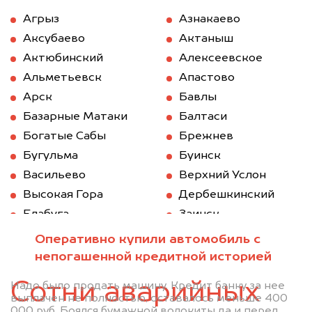
Агрыз
Азнакаево
Аксубаево
Актаныш
Актюбинский
Алексеевское
Альметьевск
Апастово
Арск
Бавлы
Базарные Матаки
Балтаси
Богатые Сабы
Брежнев
Бугульма
Буинск
Васильево
Верхний Услон
Высокая Гора
Дербешкинский
Елабуга
Заинск
Зеленодольск
Казань
Оперативно купили автомобиль с
Камское Устье
Карабаш (Татарстан)
непогашенной кредитной историей
Куйбышев (Татарстан)
Кукмод
Сотни аварийных
Надо было продать машину. Кредит банку за нее
Кукмор
Лаишево
выплачен не полностью, оставалось меньше 400
000 руб. Боялся бумажной волокиты да и перед