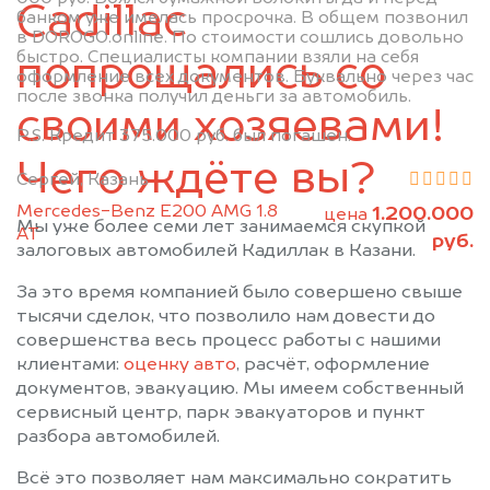
Лениногорск
Мамадыш
Cadillac
банком уже имелась просрочка. В общем позвонил
Менделеевск
Мензелинск
в DOROGO.online. По стоимости сошлись довольно
быстро. Специалисты компании взяли на себя
Муслюмово
Набережные Челны
попрощались со
оформление всех документов. Буквально через час
Нижнекамск
Новошешминск
после звонка получил деньги за автомобиль.
своими хозяевами!
Нурлат
Пестрецы
P.S. Кредит 375.000 руб. был погашен.
Рыбная Слобода
Сарманово
Чего ждёте вы?
Сергей, Казань
Старое Дрожжаное
Тетюши
Mercedes-Benz E200 AMG 1.8
1.200.000
Черемшан
Чистополь
цена
Мы уже более семи лет занимаемся скупкой
АТ
руб.
залоговых автомобилей Кадиллак в Казани.
За это время компанией было совершено свыше
тысячи сделок, что позволило нам довести до
совершенства весь процесс работы с нашими
клиентами:
оценку авто
, расчёт, оформление
документов, эвакуацию. Мы имеем собственный
сервисный центр, парк эвакуаторов и пункт
разбора автомобилей.
Всё это позволяет нам максимально сократить