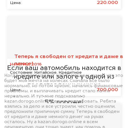
220.000
Цена:
Мы сотрудничаем с
банками
Теперь я свободен от кредита и даже в
плюсе!
Haval H2, 2016
Если ваш автомобиль находится в
Состояние:
Китайское, Кредитное
Когда-то взял кредит на эту машину, думал, что это
кредите или залоге у одной из
будет моя мечта на колесах. Сначала все было
представленных ниже
нормально, но потом кризис, начались финансовые
700.000
Цена:
проблемы, и выплачивать кредит стало почти
организаций, то мы купим его на
нереально. И тут мне подсказали о
kazan.dorogo.online. Решил попробовать. Ребята
5% дороже!
взялись за дело и все устроили, честно оценили,
предложили приличную сумму. Теперь я свободен
от кредита и даже немного денег на руках
осталось. Ну а kazan.dorogo.online я всем
рекомендую, они точно знают, как помочь в