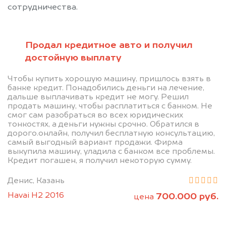
сотрудничества.
Продал кредитное авто и получил
достойную выплату
Позвоните нам: 8 (800)
Чтобы купить хорошую машину, пришлось взять в
банке кредит. Понадобились деньги на лечение,
551-81-15
дальше выплачивать кредит не могу. Решил
продать машину, чтобы расплатиться с банком. Не
смог сам разобраться во всех юридических
Мы проконсультируем вас и
тонкостях, а деньги нужны срочно. Обратился в
дорого.онлайн, получил бесплатную консультацию,
рассчитаем стоимость вашего
самый выгодный вариант продажи. Фирма
автомобиля.
выкупила машину, уладила с банком все проблемы.
Кредит погашен, я получил некоторую сумму.
Денис, Казань
Havai H2 2016
700.000 руб.
цена