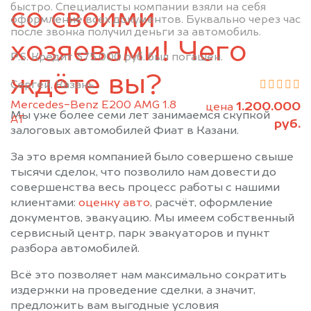
быстро. Специалисты компании взяли на себя
Муслюмово
Набережные Челны
со своими
оформление всех документов. Буквально через час
Нижнекамск
Новошешминск
после звонка получил деньги за автомобиль.
хозяевами! Чего
Нурлат
Пестрецы
P.S. Кредит 375.000 руб. был погашен.
Рыбная Слобода
Сарманово
ждёте вы?
Сергей, Казань
Старое Дрожжаное
Тетюши
Mercedes-Benz E200 AMG 1.8
1.200.000
Черемшан
Чистополь
цена
Мы уже более семи лет занимаемся скупкой
АТ
руб.
залоговых автомобилей Фиат в Казани.
За это время компанией было совершено свыше
тысячи сделок, что позволило нам довести до
совершенства весь процесс работы с нашими
клиентами:
оценку авто
, расчёт, оформление
документов, эвакуацию. Мы имеем собственный
сервисный центр, парк эвакуаторов и пункт
разбора автомобилей.
Всё это позволяет нам максимально сократить
издержки на проведение сделки, а значит,
предложить вам выгодные условия