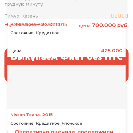
трудную минуту.
Тимур, Казань
Volkswagen Polo, 2016
Hyundai Genesis G80, 2015
700.000 руб.
цена
Состояние:
Кредитное
425.000
Цена:
Выкупаем Фиат без ПТС
и документов
Отправьте фотографии автомобиля — через
минуту эксперт-оценщик назовёт сумму.
Nissan Teana, 2015
1. Сфотографируйте машину:
Состояние:
Кредитное, Японское
Оперативно оценили, предложили