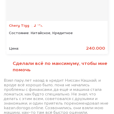
Мы консультируем
абсолютно
БЕСПЛАТНО
Chery Tiggo, 2014
Состояние:
Китайское, Кредитное
Узнайте стоимость автомобиля
FIAT в залоге.
240.000
Цена:
Мы купим ваше авто на 20.000 руб.
дороже, чем предлагают на
Сделали всё по максимуму, чтобы мне
автоаукционах.
помочь
Взял пару лет назад в кредит Ниссан Кашкай, и
вроде всё хорошо было, пока не начались
проблемы с финансами, да ещё и машина стала
ломаться, как будто специально. Не знал, что
делать с этим всем, советовался с друзьями и
знакомыми, и один приятель порекомендовал мне
kazan.dorogo.online. Созвонились, они взяли мою
машину, как-то там всё быстро оценили,
Узнать стоимость