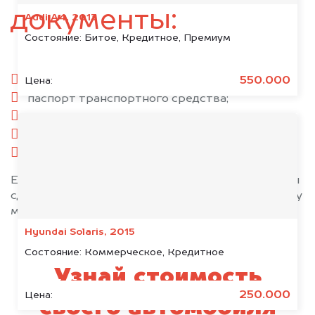
документы:
Audi A4, 2013
Состояние:
Битое, Кредитное, Премиум
паспорт гражданина РФ;
550.000
Цена:
паспорт транспортного средства;
свидетельство о регистрации;
комплект ключей;
при необходимости — доверенность.
Если у вас нет всех документов, то наши юристы
сделают всё возможное, чтобы оформить сделку
максимально быстро!
Hyundai Solaris, 2015
Состояние:
Коммерческое, Кредитное
Узнай стоимость
250.000
Цена:
своего автомобиля