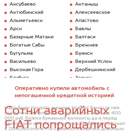
Аксубаево
Актаныш
Актюбинский
Алексеевское
Альметьевск
Апастово
Арск
Бавлы
Базарные Матаки
Балтаси
Богатые Сабы
Брежнев
Бугульма
Буинск
Васильево
Верхний Услон
Высокая Гора
Дербешкинский
Елабуга
Заинск
Зеленодольск
Казань
Оперативно купили автомобиль с
Камское Устье
Карабаш (Татарстан)
непогашенной кредитной историей
Куйбышев (Татарстан)
Кукмод
Сотни аварийных
Надо было продать машину. Кредит банку за нее
Кукмор
Лаишево
выплачен не полностью, оставалось меньше 400
000 руб. Боялся бумажной волокиты да и перед
Лениногорск
Мамадыш
FIAT попрощались
банком уже имелась просрочка. В общем позвонил
Менделеевск
Мензелинск
в DOROGO.online. По стоимости сошлись довольно