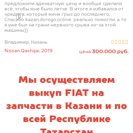
предложили адекватную цену и вообще сделали
всё, чтобы мне было легче. В итоге я избавился от
кредита, который меня грыз до последнего.
Я даю согласие на обработку своих
Спасибо kazan.dorogo.online, реально помогли, а то
персональных данных и соглашаюсь с
я уже был на грани нервного срыва из-за этой
политикой конфиденциальности
машины))
Владимир, Казань
Nissan Qashqai, 2019
300.000 руб.
цена
Мы осуществляем
выкуп FIAT на
запчасти в Казани и по
всей Республике
Татарстан