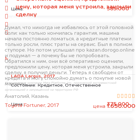
спереди
цену, которая меня устроила, закрыли
сзади
585.000
Цена:
сделку
слева
справа
Думал, что никогда не избавлюсь от этой головной
боли: как только кончилась гарантия, машина
салон
начала постоянно ломаться, а кредитные платежи
только росли, плюс траты на сервис. Был в полном
2. Отправьте фотографии на номер
ступоре. Но потом услышал про kazan.dorogo.online
+79584983298 по WhatsApp*,
в мессенджер
и подумал — а почему бы не попробовать.
MAX
или на электронную почту
Обратился к ним, они всё оперативно оценили,
info@dorogo.online
предложили цену, которая меня устроила, закрыли
сделку, я получил деньги. Теперь я свободен от
LADA Largus, 2017
кредита и могу спокойно думать о покупке новой
машины.
*принадлежит компании Meta Platforms, Inc., признанной экстремистской
Состояние:
Кредитное, Отечественное
организацией и запрещённой на территории РФ
Анатолий, Казань
375.000
Цена:
Toyota Fortuner, 2017
1.650.000
цена