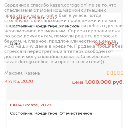
Сердечное спасибо kazan.dorogo.online за то, что
спасли меня от моей кошмарной ситуации с
кредитной машиной! Я был в ужасе, когда
Toyota Fortuner, 2017
столкнулся с финансовыми проблемами и не мог
продать авто из-за кредита, но эти ребята сделали
Состояние:
Кредитное, Японское
невозможное возможным! Сориентировали меня
по всем документам, помогли решить вопросы с
банком, и, главное, предложили честную цену за
1.650.000
Цена:
мою машину, даже в кредите. Продажа прошла без
стресса и нервотрепки, а я теперь свободен от
долгов и могу спокойно дышать. Спасибо вам,
kazan.dorogo.online, вы просто спасители!))
Максим, Казань
KIA K5, 2020
1.000.000 руб.
цена
LADA Granta, 2023
Состояние:
Кредитное, Отечественное