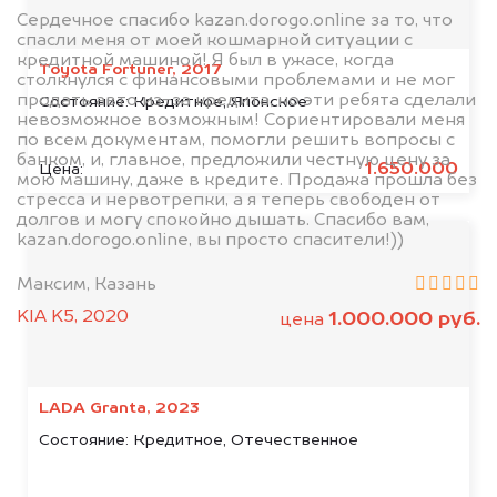
Сердечное спасибо kazan.dorogo.online за то, что
спасли меня от моей кошмарной ситуации с
кредитной машиной! Я был в ужасе, когда
Toyota Fortuner, 2017
столкнулся с финансовыми проблемами и не мог
продать авто из-за кредита, но эти ребята сделали
Состояние:
Кредитное, Японское
невозможное возможным! Сориентировали меня
по всем документам, помогли решить вопросы с
банком, и, главное, предложили честную цену за
1.650.000
Цена:
мою машину, даже в кредите. Продажа прошла без
стресса и нервотрепки, а я теперь свободен от
долгов и могу спокойно дышать. Спасибо вам,
kazan.dorogo.online, вы просто спасители!))
Максим, Казань
KIA K5, 2020
1.000.000 руб.
цена
LADA Granta, 2023
Состояние:
Кредитное, Отечественное