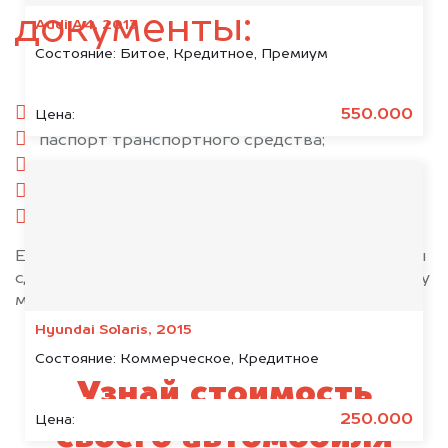
документы:
Audi A4, 2013
Состояние:
Битое, Кредитное, Премиум
паспорт гражданина РФ;
550.000
Цена:
паспорт транспортного средства;
свидетельство о регистрации;
комплект ключей;
при необходимости — доверенность.
Если у вас нет всех документов, то наши юристы
сделают всё возможное, чтобы оформить сделку
максимально быстро!
Hyundai Solaris, 2015
Состояние:
Коммерческое, Кредитное
Узнай стоимость
250.000
Цена:
своего автомобиля