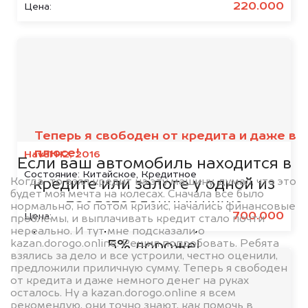
220.000
Цена:
Мы сотрудничаем с
банками
Теперь я свободен от кредита и даже в
плюсе!
Haval H2, 2016
Если ваш автомобиль находится в
Состояние:
Китайское, Кредитное
Когда-то взял кредит на эту машину, думал, что это
кредите или залоге у одной из
будет моя мечта на колесах. Сначала все было
представленных ниже
нормально, но потом кризис, начались финансовые
700.000
Цена:
проблемы, и выплачивать кредит стало почти
организаций, то мы купим его на
нереально. И тут мне подсказали о
kazan.dorogo.online. Решил попробовать. Ребята
5% дороже!
взялись за дело и все устроили, честно оценили,
предложили приличную сумму. Теперь я свободен
от кредита и даже немного денег на руках
осталось. Ну а kazan.dorogo.online я всем
рекомендую, они точно знают, как помочь в