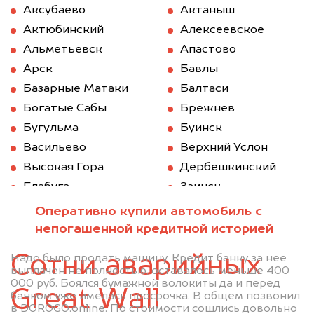
Аксубаево
Актаныш
Актюбинский
Алексеевское
Альметьевск
Апастово
Арск
Бавлы
Базарные Матаки
Балтаси
Богатые Сабы
Брежнев
Бугульма
Буинск
Васильево
Верхний Услон
Высокая Гора
Дербешкинский
Елабуга
Заинск
Зеленодольск
Казань
Оперативно купили автомобиль с
Камское Устье
Карабаш (Татарстан)
непогашенной кредитной историей
Куйбышев (Татарстан)
Кукмод
Сотни аварийных
Надо было продать машину. Кредит банку за нее
Кукмор
Лаишево
выплачен не полностью, оставалось меньше 400
000 руб. Боялся бумажной волокиты да и перед
Лениногорск
Мамадыш
Great Wall
банком уже имелась просрочка. В общем позвонил
Менделеевск
Мензелинск
в DOROGO.online. По стоимости сошлись довольно