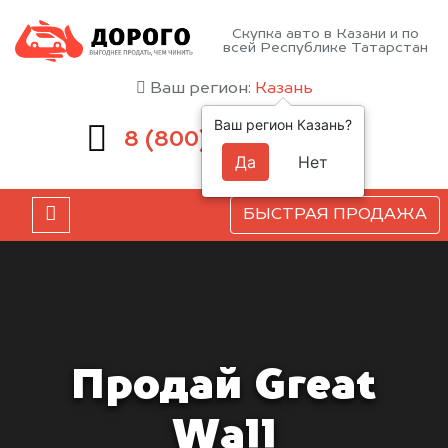
Скупка авто в Казани и по
всей Республике Татарстан
Ваш регион:
Казань
Ваш регион Казань?
551-81-15
8 (800)
Да
Нет
БЫСТРАЯ ПРОДАЖА
Продай Great
Wall