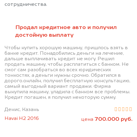
сотрудничества.
Продал кредитное авто и получил
достойную выплату
Позвоните нам: 8 (800)
Чтобы купить хорошую машину, пришлось взять в
банке кредит. Понадобились деньги на лечение,
551-81-15
дальше выплачивать кредит не могу. Решил
продать машину, чтобы расплатиться с банком. Не
смог сам разобраться во всех юридических
Мы проконсультируем вас и
тонкостях, а деньги нужны срочно. Обратился в
дорого.онлайн, получил бесплатную консультацию,
рассчитаем стоимость вашего
самый выгодный вариант продажи. Фирма
автомобиля.
выкупила машину, уладила с банком все проблемы.
Кредит погашен, я получил некоторую сумму.
Денис, Казань
Havai H2 2016
700.000 руб.
цена