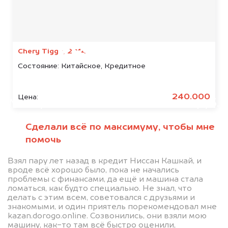
Мы консультируем
абсолютно
БЕСПЛАТНО
Chery Tiggo, 2014
Состояние:
Китайское, Кредитное
Узнайте стоимость автомобиля
Great Wall в залоге.
240.000
Цена:
Мы купим ваше авто на 20.000 руб.
дороже, чем предлагают на
Сделали всё по максимуму, чтобы мне
автоаукционах.
помочь
Взял пару лет назад в кредит Ниссан Кашкай, и
вроде всё хорошо было, пока не начались
проблемы с финансами, да ещё и машина стала
ломаться, как будто специально. Не знал, что
делать с этим всем, советовался с друзьями и
знакомыми, и один приятель порекомендовал мне
kazan.dorogo.online. Созвонились, они взяли мою
машину, как-то там всё быстро оценили,
Узнать стоимость