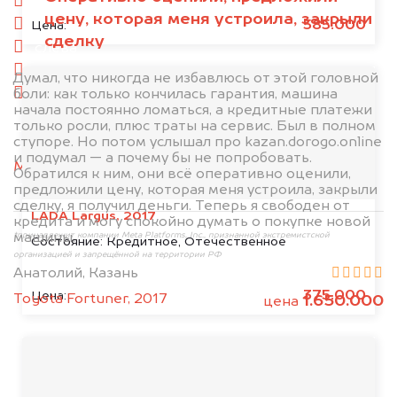
спереди
цену, которая меня устроила, закрыли
сзади
585.000
Цена:
сделку
слева
справа
Думал, что никогда не избавлюсь от этой головной
боли: как только кончилась гарантия, машина
салон
начала постоянно ломаться, а кредитные платежи
только росли, плюс траты на сервис. Был в полном
2. Отправьте фотографии на номер
ступоре. Но потом услышал про kazan.dorogo.online
+79584983298 по WhatsApp*,
в мессенджер
и подумал — а почему бы не попробовать.
MAX
или на электронную почту
Обратился к ним, они всё оперативно оценили,
info@dorogo.online
предложили цену, которая меня устроила, закрыли
сделку, я получил деньги. Теперь я свободен от
LADA Largus, 2017
кредита и могу спокойно думать о покупке новой
машины.
*принадлежит компании Meta Platforms, Inc., признанной экстремистской
Состояние:
Кредитное, Отечественное
организацией и запрещённой на территории РФ
Анатолий, Казань
375.000
Цена:
Toyota Fortuner, 2017
1.650.000
цена