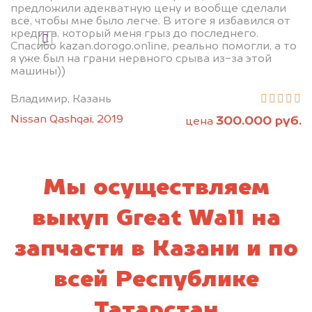
предложили адекватную цену и вообще сделали
всё, чтобы мне было легче. В итоге я избавился от
кредита, который меня грыз до последнего.
Я даю согласие на обработку своих
Спасибо kazan.dorogo.online, реально помогли, а то
персональных данных и соглашаюсь с
я уже был на грани нервного срыва из-за этой
политикой конфиденциальности
машины))
Владимир, Казань
Nissan Qashqai, 2019
300.000 руб.
цена
Мы осуществляем
выкуп Great Wall на
запчасти в Казани и по
всей Республике
Татарстан