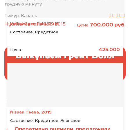
трудную минуту.
Тимур, Казань
Volkswagen Polo, 2016
Hyundai Genesis G80, 2015
700.000 руб.
цена
Состояние:
Кредитное
425.000
Цена:
Выкупаем Грейт Волл
без ПТС и документов
Отправьте фотографии автомобиля — через
минуту эксперт-оценщик назовёт сумму.
Nissan Teana, 2015
1. Сфотографируйте машину:
Состояние:
Кредитное, Японское
Оперативно оценили, предложили