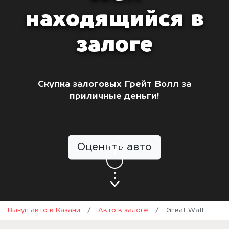
находящийся в
залоге
Скупка залоговых Грейт Волл за
приличные деньги!
Оценить авто
Выкуп авто в Казани
/
Авто в залоге
/
Great Wall