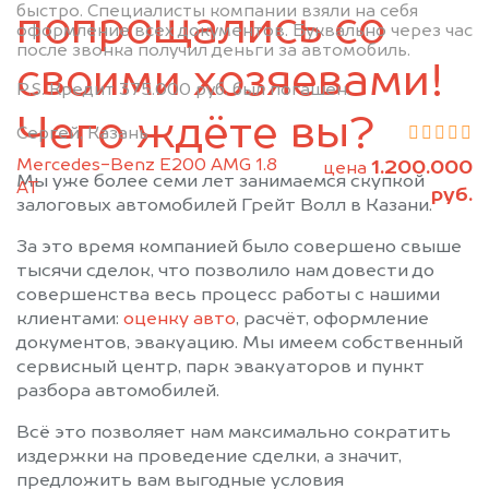
быстро. Специалисты компании взяли на себя
Муслюмово
Набережные Челны
попрощались со
оформление всех документов. Буквально через час
Нижнекамск
Новошешминск
после звонка получил деньги за автомобиль.
своими хозяевами!
Нурлат
Пестрецы
P.S. Кредит 375.000 руб. был погашен.
Рыбная Слобода
Сарманово
Чего ждёте вы?
Сергей, Казань
Старое Дрожжаное
Тетюши
Mercedes-Benz E200 AMG 1.8
1.200.000
Черемшан
Чистополь
цена
Мы уже более семи лет занимаемся скупкой
АТ
руб.
залоговых автомобилей Грейт Волл в Казани.
За это время компанией было совершено свыше
тысячи сделок, что позволило нам довести до
совершенства весь процесс работы с нашими
клиентами:
оценку авто
, расчёт, оформление
документов, эвакуацию. Мы имеем собственный
сервисный центр, парк эвакуаторов и пункт
разбора автомобилей.
Всё это позволяет нам максимально сократить
издержки на проведение сделки, а значит,
предложить вам выгодные условия