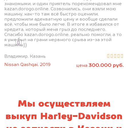
знакомыми, и один приятель порекомендовал мне
kazan.dorogo.online. Созвонились, они взяли мою
машину, как-то там всё быстро оценили,
предложили адекватную цену и вообще сделали
всё, чтобы мне было легче. В итоге я избавился от
Узнать стоимость
кредита, который меня грыз до последнего.
Спасибо kazan.dorogo.online, реально помогли, а то
я уже был на грани нервного срыва из-за этой
Я даю согласие на обработку своих
машины))
персональных данных и соглашаюсь с
политикой конфиденциальности
Владимир, Казань
Nissan Qashqai, 2019
300.000 руб.
цена
Мы осуществляем
выкуп Harley-Davidson