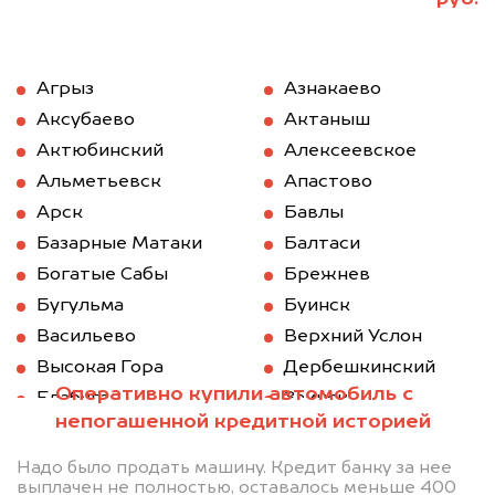
Агрыз
Азнакаево
Аксубаево
Актаныш
Актюбинский
Алексеевское
Альметьевск
Апастово
Арск
Бавлы
Базарные Матаки
Балтаси
Богатые Сабы
Брежнев
Бугульма
Буинск
Васильево
Верхний Услон
Высокая Гора
Дербешкинский
Оперативно купили автомобиль с
Елабуга
Заинск
непогашенной кредитной историей
Зеленодольск
Казань
Камское Устье
Карабаш (Татарстан)
Надо было продать машину. Кредит банку за нее
выплачен не полностью, оставалось меньше 400
Куйбышев (Татарстан)
Кукмод