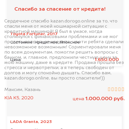
Спасибо за спасение от кредита!
Сердечное спасибо kazan.dorogo.online за то, что
спасли меня от моей кошмарной ситуации с
кредитной машиной! Я был в ужасе, когда
Toyota Fortuner, 2017
столкнулся с финансовыми проблемами и не мог
продать авто из-за кредита, но эти ребята сделали
Состояние:
Кредитное, Японское
невозможное возможным! Сориентировали меня
по всем документам, помогли решить вопросы с
банком, и, главное, предложили честную цену за
1.650.000
Цена:
мою машину, даже в кредите. Продажа прошла без
стресса и нервотрепки, а я теперь свободен от
долгов и могу спокойно дышать. Спасибо вам,
kazan.dorogo.online, вы просто спасители!))
Максим, Казань
KIA K5, 2020
1.000.000 руб.
цена
LADA Granta, 2023