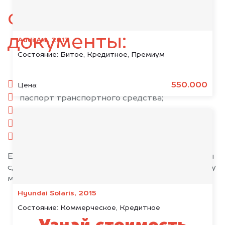
следующие
документы:
Audi A4, 2013
Состояние:
Битое, Кредитное, Премиум
паспорт гражданина РФ;
550.000
Цена:
паспорт транспортного средства;
свидетельство о регистрации;
комплект ключей;
при необходимости — доверенность.
Если у вас нет всех документов, то наши юристы
сделают всё возможное, чтобы оформить сделку
максимально быстро!
Hyundai Solaris, 2015
Состояние:
Коммерческое, Кредитное