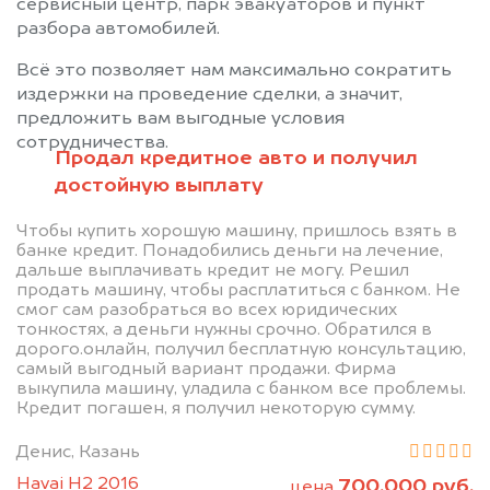
сервисный центр, парк эвакуаторов и пункт
разбора автомобилей.
Всё это позволяет нам максимально сократить
издержки на проведение сделки, а значит,
предложить вам выгодные условия
сотрудничества.
Продал кредитное авто и получил
достойную выплату
Чтобы купить хорошую машину, пришлось взять в
банке кредит. Понадобились деньги на лечение,
дальше выплачивать кредит не могу. Решил
Позвоните нам: 8 (800)
продать машину, чтобы расплатиться с банком. Не
смог сам разобраться во всех юридических
551-81-15
тонкостях, а деньги нужны срочно. Обратился в
дорого.онлайн, получил бесплатную консультацию,
самый выгодный вариант продажи. Фирма
Мы проконсультируем вас и
выкупила машину, уладила с банком все проблемы.
Кредит погашен, я получил некоторую сумму.
рассчитаем стоимость вашего
автомобиля.
Денис, Казань
Havai H2 2016
700.000 руб.
цена