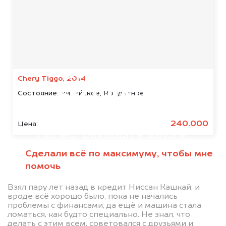
Мы консультируем
абсолютно
Chery Tiggo, 2014
БЕСПЛАТНО
Состояние:
Китайское, Кредитное
Узнайте стоимость автомобиля
240.000
Цена:
Harley-Davidson в залоге.
Мы купим ваше авто на 20.000 руб.
Сделали всё по максимуму, чтобы мне
дороже, чем предлагают на
помочь
автоаукционах.
Взял пару лет назад в кредит Ниссан Кашкай, и
вроде всё хорошо было, пока не начались
проблемы с финансами, да ещё и машина стала
ломаться, как будто специально. Не знал, что
делать с этим всем, советовался с друзьями и