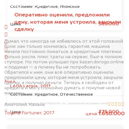
минуту эксперт-оценщик назовёт сумму.
Состояние:
Кредитное, Японское
Оперативно оценили, предложили
1. Сфотографируйте машину:
цену, которая меня устроила, закрыли
585.000
Цена:
спереди
сделку
сзади
Думал, что никогда не избавлюсь от этой головной
слева
боли: как только кончилась гарантия, машина
справа
начала постоянно ломаться, а кредитные платежи
только росли, плюс траты на сервис. Был в полном
салон
ступоре. Но потом услышал про kazan.dorogo.online
и подумал — а почему бы не попробовать.
2. Отправьте фотографии на номер
Обратился к ним, они всё оперативно оценили,
+79584983298 по WhatsApp*,
в мессенджер
предложили цену, которая меня устроила, закрыли
MAX
или на электронную почту
сделку, я получил деньги. Теперь я свободен от
LADA Largus, 2017
info@dorogo.online
кредита и могу спокойно думать о покупке новой
машины.
Состояние:
Кредитное, Отечественное
*принадлежит компании Meta Platforms, Inc., признанной экстремистской
Анатолий, Казань
организацией и запрещённой на территории РФ
375.000
Цена:
Toyota Fortuner, 2017
1.650.000
цена