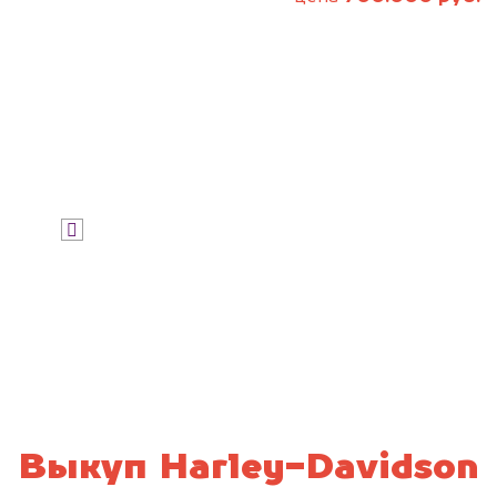
Узнать цену
Я даю согласие на обработку своих
персональных данных и соглашаюсь с
политикой конфиденциальности
Выкуп Harley-Davidson