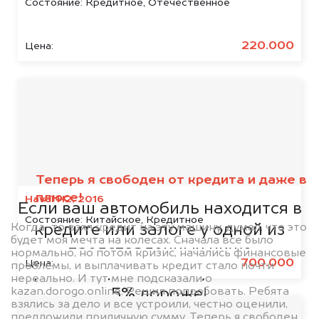
Состояние:
Кредитное, Отечественное
220.000
Цена:
Мы сотрудничаем с
банками
Теперь я свободен от кредита и даже в
плюсе!
Haval H2, 2016
Если ваш автомобиль находится в
Состояние:
Китайское, Кредитное
Когда-то взял кредит на эту машину, думал, что это
кредите или залоге у одной из
будет моя мечта на колесах. Сначала все было
представленных ниже
нормально, но потом кризис, начались финансовые
700.000
Цена:
проблемы, и выплачивать кредит стало почти
организаций, то мы купим его на
нереально. И тут мне подсказали о
kazan.dorogo.online. Решил попробовать. Ребята
5% дороже!
взялись за дело и все устроили, честно оценили,
предложили приличную сумму. Теперь я свободен