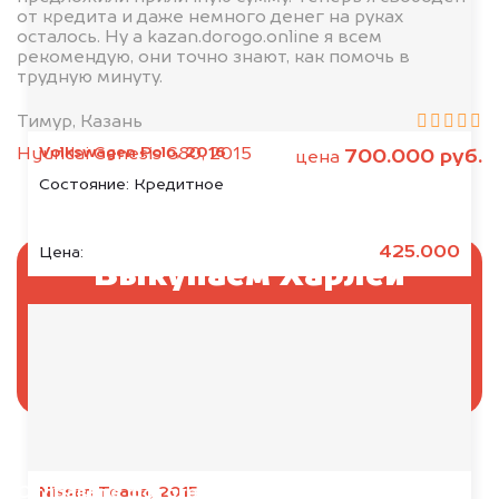
от кредита и даже немного денег на руках
осталось. Ну а kazan.dorogo.online я всем
рекомендую, они точно знают, как помочь в
трудную минуту.
Тимур, Казань
Volkswagen Polo, 2016
Hyundai Genesis G80, 2015
700.000 руб.
цена
Состояние:
Кредитное
425.000
Цена:
Выкупаем Харлей
Дэвидсон без ПТС и
документов
Отправьте фотографии автомобиля — через
Nissan Teana, 2015