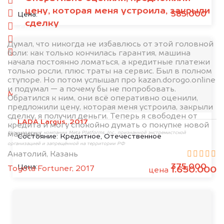
спереди
цену, которая меня устроила, закрыли
сзади
585.000
Цена:
сделку
слева
справа
Думал, что никогда не избавлюсь от этой головной
боли: как только кончилась гарантия, машина
салон
начала постоянно ломаться, а кредитные платежи
только росли, плюс траты на сервис. Был в полном
2. Отправьте фотографии на номер
ступоре. Но потом услышал про kazan.dorogo.online
+79584983298 по WhatsApp*,
в мессенджер
и подумал — а почему бы не попробовать.
MAX
или на электронную почту
Обратился к ним, они всё оперативно оценили,
info@dorogo.online
предложили цену, которая меня устроила, закрыли
сделку, я получил деньги. Теперь я свободен от
LADA Largus, 2017
кредита и могу спокойно думать о покупке новой
машины.
*принадлежит компании Meta Platforms, Inc., признанной экстремистской
Состояние:
Кредитное, Отечественное
организацией и запрещённой на территории РФ
Анатолий, Казань
375.000
Цена:
Toyota Fortuner, 2017
1.650.000
цена