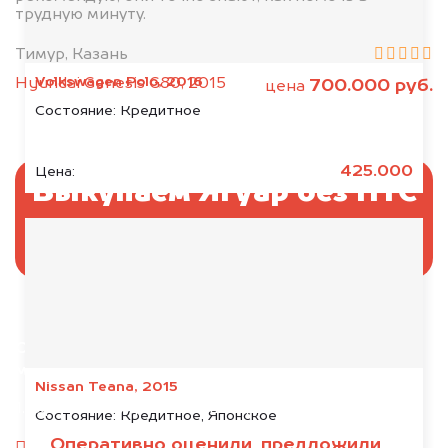
трудную минуту.
Тимур, Казань
Volkswagen Polo, 2016
Hyundai Genesis G80, 2015
700.000 руб.
цена
Состояние:
Кредитное
425.000
Цена:
Выкупаем Ягуар без ПТС
и документов
Отправьте фотографии автомобиля — через
минуту эксперт-оценщик назовёт сумму.
Nissan Teana, 2015
1. Сфотографируйте машину:
Состояние:
Кредитное, Японское
Оперативно оценили, предложили