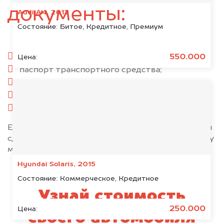
документы:
Audi A4, 2013
Состояние:
Битое, Кредитное, Премиум
паспорт гражданина РФ;
550.000
Цена:
паспорт транспортного средства;
свидетельство о регистрации;
комплект ключей;
при необходимости — доверенность.
Если у вас нет всех документов, то наши юристы
сделают всё возможное, чтобы оформить сделку
максимально быстро!
Hyundai Solaris, 2015
Состояние:
Коммерческое, Кредитное
Узнай стоимость
250.000
Цена:
своего автомобиля