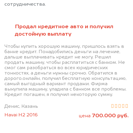
сотрудничества.
Продал кредитное авто и получил
достойную выплату
Позвоните нам: 8 (800)
Чтобы купить хорошую машину, пришлось взять в
банке кредит. Понадобились деньги на лечение,
551-81-15
дальше выплачивать кредит не могу. Решил
продать машину, чтобы расплатиться с банком. Не
смог сам разобраться во всех юридических
Мы проконсультируем вас и
тонкостях, а деньги нужны срочно. Обратился в
дорого.онлайн, получил бесплатную консультацию,
рассчитаем стоимость вашего
самый выгодный вариант продажи. Фирма
автомобиля.
выкупила машину, уладила с банком все проблемы.
Кредит погашен, я получил некоторую сумму.
Денис, Казань
Havai H2 2016
700.000 руб.
цена