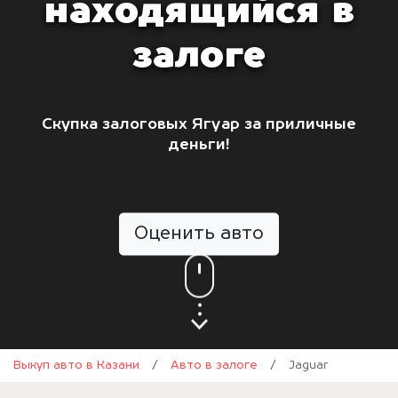
находящийся в
залоге
Скупка залоговых Ягуар за приличные
деньги!
Оценить авто
Выкуп авто в Казани
/
Авто в залоге
/
Jaguar