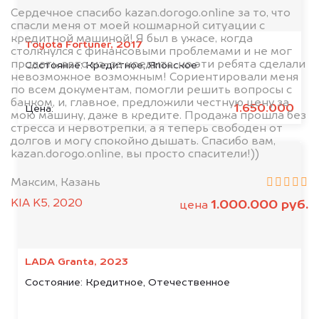
Сердечное спасибо kazan.dorogo.online за то, что
спасли меня от моей кошмарной ситуации с
кредитной машиной! Я был в ужасе, когда
Toyota Fortuner, 2017
столкнулся с финансовыми проблемами и не мог
продать авто из-за кредита, но эти ребята сделали
Состояние:
Кредитное, Японское
невозможное возможным! Сориентировали меня
по всем документам, помогли решить вопросы с
банком, и, главное, предложили честную цену за
1.650.000
Цена:
мою машину, даже в кредите. Продажа прошла без
стресса и нервотрепки, а я теперь свободен от
долгов и могу спокойно дышать. Спасибо вам,
kazan.dorogo.online, вы просто спасители!))
Максим, Казань
KIA K5, 2020
1.000.000 руб.
цена
LADA Granta, 2023
Состояние:
Кредитное, Отечественное