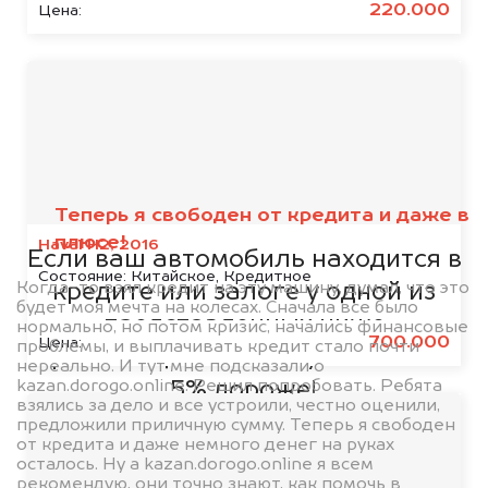
220.000
Цена:
Мы сотрудничаем с
банками
Теперь я свободен от кредита и даже в
плюсе!
Haval H2, 2016
Если ваш автомобиль находится в
Состояние:
Китайское, Кредитное
Когда-то взял кредит на эту машину, думал, что это
кредите или залоге у одной из
будет моя мечта на колесах. Сначала все было
представленных ниже
нормально, но потом кризис, начались финансовые
700.000
Цена:
проблемы, и выплачивать кредит стало почти
организаций, то мы купим его на
нереально. И тут мне подсказали о
kazan.dorogo.online. Решил попробовать. Ребята
5% дороже!
взялись за дело и все устроили, честно оценили,
предложили приличную сумму. Теперь я свободен
от кредита и даже немного денег на руках
осталось. Ну а kazan.dorogo.online я всем
рекомендую, они точно знают, как помочь в