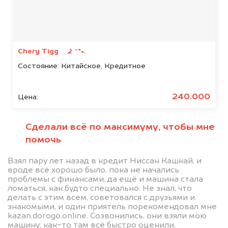
Мы консультируем
абсолютно
БЕСПЛАТНО
Chery Tiggo, 2014
Состояние:
Китайское, Кредитное
Узнайте стоимость автомобиля
Jaguar в залоге.
240.000
Цена:
Мы купим ваше авто на 20.000 руб.
дороже, чем предлагают на
Сделали всё по максимуму, чтобы мне
автоаукционах.
помочь
Взял пару лет назад в кредит Ниссан Кашкай, и
вроде всё хорошо было, пока не начались
проблемы с финансами, да ещё и машина стала
ломаться, как будто специально. Не знал, что
делать с этим всем, советовался с друзьями и
знакомыми, и один приятель порекомендовал мне
kazan.dorogo.online. Созвонились, они взяли мою
машину, как-то там всё быстро оценили,
Узнать стоимость