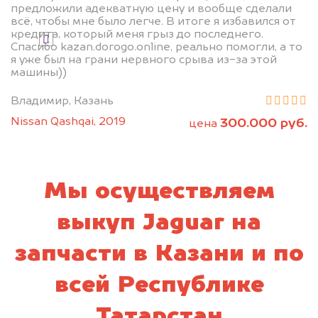
предложили адекватную цену и вообще сделали
всё, чтобы мне было легче. В итоге я избавился от
кредита, который меня грыз до последнего.
Я даю согласие на обработку своих
Спасибо kazan.dorogo.online, реально помогли, а то
персональных данных и соглашаюсь с
я уже был на грани нервного срыва из-за этой
политикой конфиденциальности
машины))
Владимир, Казань
Nissan Qashqai, 2019
300.000 руб.
цена
Мы осуществляем
выкуп Jaguar на
запчасти в Казани и по
всей Республике
Татарстан