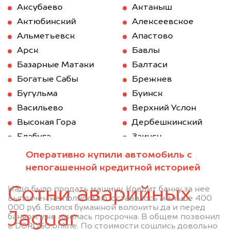
Аксубаево
Актаныш
Актюбинский
Алексеевское
Альметьевск
Апастово
Арск
Бавлы
Базарные Матаки
Балтаси
Богатые Сабы
Брежнев
Бугульма
Буинск
Васильево
Верхний Услон
Высокая Гора
Дербешкинский
Елабуга
Заинск
Зеленодольск
Казань
Оперативно купили автомобиль с
Камское Устье
Карабаш (Татарстан)
непогашенной кредитной историей
Куйбышев (Татарстан)
Кукмод
Сотни аварийных
Надо было продать машину. Кредит банку за нее
Кукмор
Лаишево
выплачен не полностью, оставалось меньше 400
000 руб. Боялся бумажной волокиты да и перед
Лениногорск
Мамадыш
Jaguar
банком уже имелась просрочка. В общем позвонил
Менделеевск
Мензелинск
в DOROGO.online. По стоимости сошлись довольно