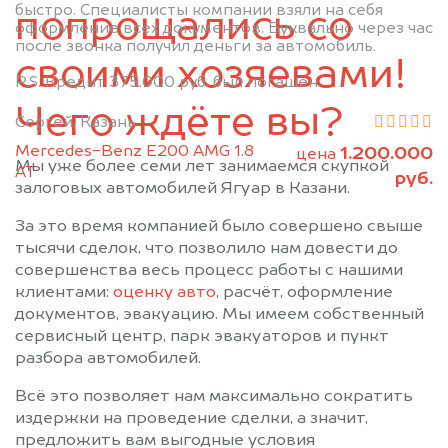
быстро. Специалисты компании взяли на себя
Муслюмово
Набережные Челны
попрощались со
оформление всех документов. Буквально через час
Нижнекамск
Новошешминск
после звонка получил деньги за автомобиль.
своими хозяевами!
Нурлат
Пестрецы
P.S. Кредит 375.000 руб. был погашен.
Рыбная Слобода
Сарманово
Чего ждёте вы?
Сергей, Казань
Старое Дрожжаное
Тетюши
Mercedes-Benz E200 AMG 1.8
1.200.000
Черемшан
Чистополь
цена
Мы уже более семи лет занимаемся скупкой
АТ
руб.
залоговых автомобилей Ягуар в Казани.
За это время компанией было совершено свыше
тысячи сделок, что позволило нам довести до
совершенства весь процесс работы с нашими
клиентами:
оценку авто
, расчёт, оформление
документов, эвакуацию. Мы имеем собственный
сервисный центр, парк эвакуаторов и пункт
разбора автомобилей.
Всё это позволяет нам максимально сократить
издержки на проведение сделки, а значит,
предложить вам выгодные условия