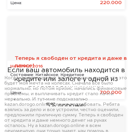
220.000
Цена:
Мы сотрудничаем с
банками
Теперь я свободен от кредита и даже в
плюсе!
Haval H2, 2016
Если ваш автомобиль находится в
Состояние:
Китайское, Кредитное
Когда-то взял кредит на эту машину, думал, что это
кредите или залоге у одной из
будет моя мечта на колесах. Сначала все было
представленных ниже
нормально, но потом кризис, начались финансовые
700.000
Цена:
проблемы, и выплачивать кредит стало почти
организаций, то мы купим его на
нереально. И тут мне подсказали о
kazan.dorogo.online. Решил попробовать. Ребята
5% дороже!
взялись за дело и все устроили, честно оценили,
предложили приличную сумму. Теперь я свободен
от кредита и даже немного денег на руках
осталось. Ну а kazan.dorogo.online я всем
рекомендую, они точно знают, как помочь в