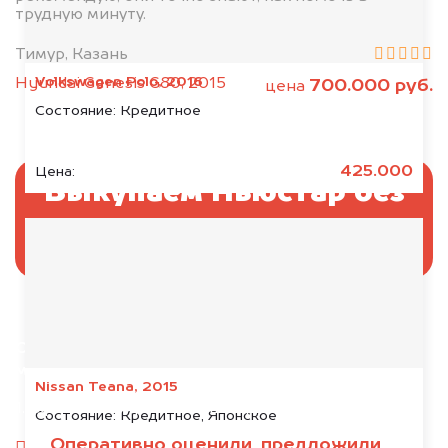
трудную минуту.
Тимур, Казань
Volkswagen Polo, 2016
Hyundai Genesis G80, 2015
700.000 руб.
цена
Состояние:
Кредитное
425.000
Цена:
Выкупаем Ньюстар без
ПТС и документов
Отправьте фотографии автомобиля — через
минуту эксперт-оценщик назовёт сумму.
Nissan Teana, 2015
1. Сфотографируйте машину:
Состояние:
Кредитное, Японское
Оперативно оценили, предложили