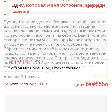
спереди
цену, которая меня устроила, закрыли
сзади
585.000
Цена:
сделку
слева
справа
Думал, что никогда не избавлюсь от этой головной
боли: как только кончилась гарантия, машина
салон
начала постоянно ломаться, а кредитные платежи
только росли, плюс траты на сервис. Был в полном
2. Отправьте фотографии на номер
ступоре. Но потом услышал про kazan.dorogo.online
+79584983298 по WhatsApp*,
в мессенджер
и подумал — а почему бы не попробовать.
MAX
или на электронную почту
Обратился к ним, они всё оперативно оценили,
info@dorogo.online
предложили цену, которая меня устроила, закрыли
сделку, я получил деньги. Теперь я свободен от
LADA Largus, 2017
кредита и могу спокойно думать о покупке новой
машины.
*принадлежит компании Meta Platforms, Inc., признанной экстремистской
Состояние:
Кредитное, Отечественное
организацией и запрещённой на территории РФ
Анатолий, Казань
375.000
Цена:
Toyota Fortuner, 2017
1.650.000
цена