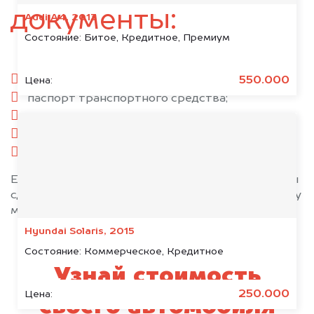
документы:
Audi A4, 2013
Состояние:
Битое, Кредитное, Премиум
паспорт гражданина РФ;
550.000
Цена:
паспорт транспортного средства;
свидетельство о регистрации;
комплект ключей;
при необходимости — доверенность.
Если у вас нет всех документов, то наши юристы
сделают всё возможное, чтобы оформить сделку
максимально быстро!
Hyundai Solaris, 2015
Состояние:
Коммерческое, Кредитное
Узнай стоимость
250.000
Цена:
своего автомобиля