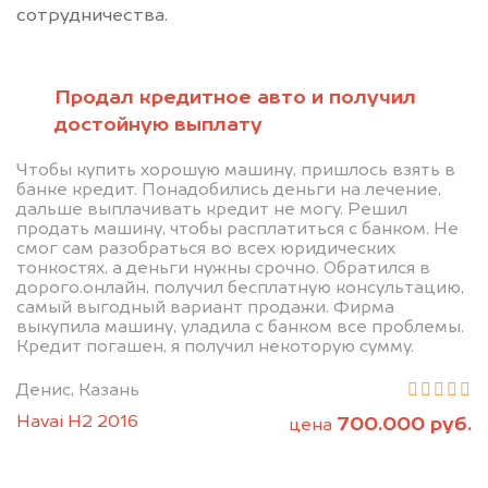
сотрудничества.
Продал кредитное авто и получил
достойную выплату
Позвоните нам: 8 (800)
Чтобы купить хорошую машину, пришлось взять в
банке кредит. Понадобились деньги на лечение,
551-81-15
дальше выплачивать кредит не могу. Решил
продать машину, чтобы расплатиться с банком. Не
смог сам разобраться во всех юридических
Мы проконсультируем вас и
тонкостях, а деньги нужны срочно. Обратился в
дорого.онлайн, получил бесплатную консультацию,
рассчитаем стоимость вашего
самый выгодный вариант продажи. Фирма
автомобиля.
выкупила машину, уладила с банком все проблемы.
Кредит погашен, я получил некоторую сумму.
Денис, Казань
Havai H2 2016
700.000 руб.
цена