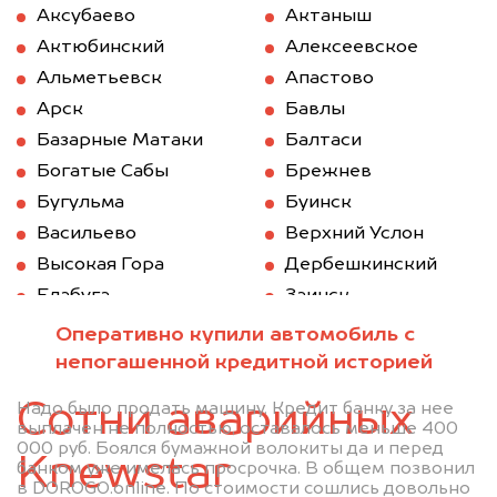
Аксубаево
Актаныш
Актюбинский
Алексеевское
Альметьевск
Апастово
Арск
Бавлы
Базарные Матаки
Балтаси
Богатые Сабы
Брежнев
Бугульма
Буинск
Васильево
Верхний Услон
Высокая Гора
Дербешкинский
Елабуга
Заинск
Зеленодольск
Казань
Оперативно купили автомобиль с
Камское Устье
Карабаш (Татарстан)
непогашенной кредитной историей
Куйбышев (Татарстан)
Кукмод
Сотни аварийных
Надо было продать машину. Кредит банку за нее
Кукмор
Лаишево
выплачен не полностью, оставалось меньше 400
000 руб. Боялся бумажной волокиты да и перед
Лениногорск
Мамадыш
Knewstar
банком уже имелась просрочка. В общем позвонил
Менделеевск
Мензелинск
в DOROGO.online. По стоимости сошлись довольно