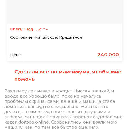
Мы консультируем
абсолютно
БЕСПЛАТНО
Chery Tiggo, 2014
Состояние:
Китайское, Кредитное
Узнайте стоимость автомобиля
Knewstar в залоге.
240.000
Цена:
Мы купим ваше авто на 20.000 руб.
дороже, чем предлагают на
Сделали всё по максимуму, чтобы мне
автоаукционах.
помочь
Взял пару лет назад в кредит Ниссан Кашкай, и
вроде всё хорошо было, пока не начались
проблемы с финансами, да ещё и машина стала
ломаться, как будто специально. Не знал, что
делать с этим всем, советовался с друзьями и
знакомыми, и один приятель порекомендовал мне
kazan.dorogo.online. Созвонились, они взяли мою
машину, как-то там всё быстро оценили,
Узнать стоимость