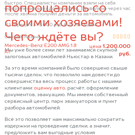
быстро. Специалисты компании взяли на себя
Муслюмово
Набережные Челны
попрощались со
оформление всех документов. Буквально через час
Нижнекамск
Новошешминск
после звонка получил деньги за автомобиль.
своими хозяевами!
Нурлат
Пестрецы
P.S. Кредит 375.000 руб. был погашен.
Рыбная Слобода
Сарманово
Чего ждёте вы?
Сергей, Казань
Старое Дрожжаное
Тетюши
Mercedes-Benz E200 AMG 1.8
1.200.000
Черемшан
Чистополь
цена
Мы уже более семи лет занимаемся скупкой
АТ
руб.
залоговых автомобилей Ньюстар в Казани.
За это время компанией было совершено свыше
тысячи сделок, что позволило нам довести до
совершенства весь процесс работы с нашими
клиентами:
оценку авто
, расчёт, оформление
документов, эвакуацию. Мы имеем собственный
сервисный центр, парк эвакуаторов и пункт
разбора автомобилей.
Всё это позволяет нам максимально сократить
издержки на проведение сделки, а значит,
предложить вам выгодные условия