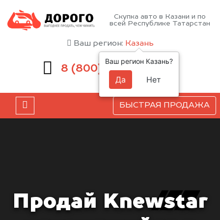
Скупка авто в Казани и по
всей Республике Татарстан
Ваш регион:
Казань
Ваш регион Казань?
551-81-15
8 (800)
Да
Нет
БЫСТРАЯ ПРОДАЖА
Продай Knewstar