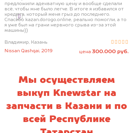
предложили адекватную цену и вообще сделали
всё, чтобы мне было легче. В итоге я избавился от
кредита, который меня грыз до последнего.
Я даю согласие на обработку своих
Спасибо kazan.dorogo.online, реально помогли, а то
персональных данных и соглашаюсь с
я уже был на грани нервного срыва из-за этой
политикой конфиденциальности
машины))
Владимир, Казань
Nissan Qashqai, 2019
300.000 руб.
цена
Мы осуществляем
выкуп Knewstar на
запчасти в Казани и по
всей Республике
Татарстан