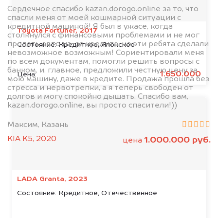
Сердечное спасибо kazan.dorogo.online за то, что
спасли меня от моей кошмарной ситуации с
кредитной машиной! Я был в ужасе, когда
Toyota Fortuner, 2017
столкнулся с финансовыми проблемами и не мог
продать авто из-за кредита, но эти ребята сделали
Состояние:
Кредитное, Японское
невозможное возможным! Сориентировали меня
по всем документам, помогли решить вопросы с
банком, и, главное, предложили честную цену за
1.650.000
Цена:
мою машину, даже в кредите. Продажа прошла без
стресса и нервотрепки, а я теперь свободен от
долгов и могу спокойно дышать. Спасибо вам,
kazan.dorogo.online, вы просто спасители!))
Максим, Казань
KIA K5, 2020
1.000.000 руб.
цена
LADA Granta, 2023
Состояние:
Кредитное, Отечественное