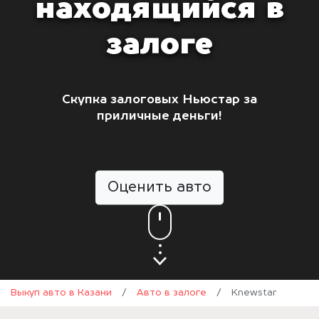
находящийся в
залоге
Скупка залоговых Ньюстар за
приличные деньги!
Оценить авто
Выкуп авто в Казани
/
Авто в залоге
/
Knewstar