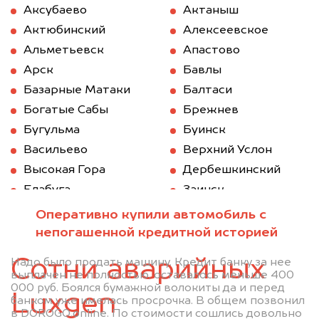
Аксубаево
Актаныш
Актюбинский
Алексеевское
Альметьевск
Апастово
Арск
Бавлы
Базарные Матаки
Балтаси
Богатые Сабы
Брежнев
Бугульма
Буинск
Васильево
Верхний Услон
Высокая Гора
Дербешкинский
Елабуга
Заинск
Зеленодольск
Казань
Оперативно купили автомобиль с
Камское Устье
Карабаш (Татарстан)
непогашенной кредитной историей
Куйбышев (Татарстан)
Кукмод
Сотни аварийных
Надо было продать машину. Кредит банку за нее
Кукмор
Лаишево
выплачен не полностью, оставалось меньше 400
000 руб. Боялся бумажной волокиты да и перед
Лениногорск
Мамадыш
Luxgen
банком уже имелась просрочка. В общем позвонил
Менделеевск
Мензелинск
в DOROGO.online. По стоимости сошлись довольно