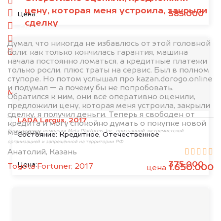
спереди
цену, которая меня устроила, закрыли
сзади
585.000
Цена:
сделку
слева
справа
Думал, что никогда не избавлюсь от этой головной
боли: как только кончилась гарантия, машина
салон
начала постоянно ломаться, а кредитные платежи
только росли, плюс траты на сервис. Был в полном
2. Отправьте фотографии на номер
ступоре. Но потом услышал про kazan.dorogo.online
+79584983298 по WhatsApp*,
в мессенджер
и подумал — а почему бы не попробовать.
MAX
или на электронную почту
Обратился к ним, они всё оперативно оценили,
info@dorogo.online
предложили цену, которая меня устроила, закрыли
сделку, я получил деньги. Теперь я свободен от
LADA Largus, 2017
кредита и могу спокойно думать о покупке новой
машины.
*принадлежит компании Meta Platforms, Inc., признанной экстремистской
Состояние:
Кредитное, Отечественное
организацией и запрещённой на территории РФ
Анатолий, Казань
375.000
Цена:
Toyota Fortuner, 2017
1.650.000
цена