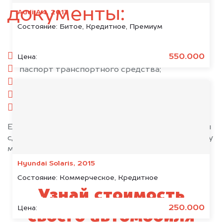
документы:
Audi A4, 2013
Состояние:
Битое, Кредитное, Премиум
паспорт гражданина РФ;
550.000
Цена:
паспорт транспортного средства;
свидетельство о регистрации;
комплект ключей;
при необходимости — доверенность.
Если у вас нет всех документов, то наши юристы
сделают всё возможное, чтобы оформить сделку
максимально быстро!
Hyundai Solaris, 2015
Состояние:
Коммерческое, Кредитное
Узнай стоимость
250.000
Цена:
своего автомобиля