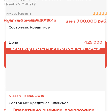
трудную минуту.
Тимур, Казань
Volkswagen Polo, 2016
Hyundai Genesis G80, 2015
700.000 руб.
цена
Состояние:
Кредитное
425.000
Цена:
Выкупаем Люксген без
ПТС и документов
Отправьте фотографии автомобиля — через
минуту эксперт-оценщик назовёт сумму.
Nissan Teana, 2015
1. Сфотографируйте машину:
Состояние:
Кредитное, Японское
Оперативно оценили, предложили