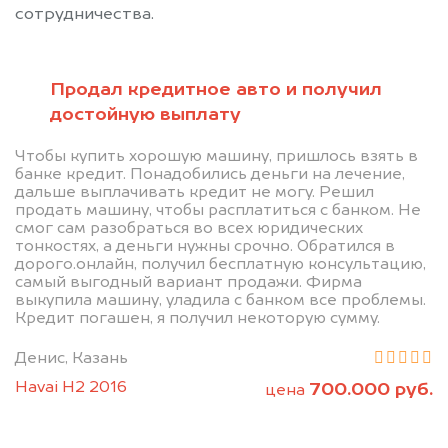
сотрудничества.
Продал кредитное авто и получил
достойную выплату
Позвоните нам: 8 (800)
Чтобы купить хорошую машину, пришлось взять в
банке кредит. Понадобились деньги на лечение,
551-81-15
дальше выплачивать кредит не могу. Решил
продать машину, чтобы расплатиться с банком. Не
смог сам разобраться во всех юридических
Мы проконсультируем вас и
тонкостях, а деньги нужны срочно. Обратился в
дорого.онлайн, получил бесплатную консультацию,
рассчитаем стоимость вашего
самый выгодный вариант продажи. Фирма
автомобиля.
выкупила машину, уладила с банком все проблемы.
Кредит погашен, я получил некоторую сумму.
Денис, Казань
Havai H2 2016
700.000 руб.
цена