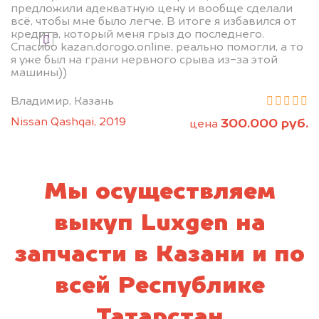
предложили адекватную цену и вообще сделали
всё, чтобы мне было легче. В итоге я избавился от
кредита, который меня грыз до последнего.
Я даю согласие на обработку своих
Спасибо kazan.dorogo.online, реально помогли, а то
персональных данных и соглашаюсь с
я уже был на грани нервного срыва из-за этой
политикой конфиденциальности
машины))
Владимир, Казань
Nissan Qashqai, 2019
300.000 руб.
цена
Мы осуществляем
выкуп Luxgen на
запчасти в Казани и по
всей Республике
Татарстан