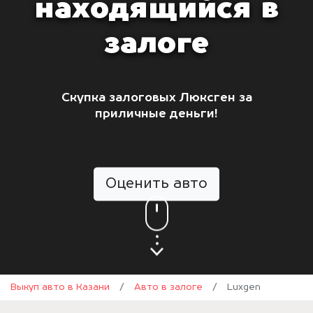
находящийся в
залоге
Скупка залоговых Люксген за
приличные деньги!
Оценить авто
Выкуп авто в Казани
/
Авто в залоге
/
Luxgen