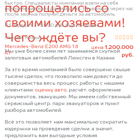
быстро. Специалисты компании взяли на себя
Муслюмово
Набережные Челны
попрощались со
оформление всех документов. Буквально через час
Нижнекамск
Новошешминск
после звонка получил деньги за автомобиль.
своими хозяевами!
Нурлат
Пестрецы
P.S. Кредит 375.000 руб. был погашен.
Рыбная Слобода
Сарманово
Чего ждёте вы?
Сергей, Казань
Старое Дрожжаное
Тетюши
Mercedes-Benz E200 AMG 1.8
1.200.000
Черемшан
Чистополь
цена
Мы уже более семи лет занимаемся скупкой
АТ
руб.
залоговых автомобилей Люксген в Казани.
За это время компанией было совершено свыше
тысячи сделок, что позволило нам довести до
совершенства весь процесс работы с нашими
клиентами:
оценку авто
, расчёт, оформление
документов, эвакуацию. Мы имеем собственный
сервисный центр, парк эвакуаторов и пункт
разбора автомобилей.
Всё это позволяет нам максимально сократить
издержки на проведение сделки, а значит,
предложить вам выгодные условия