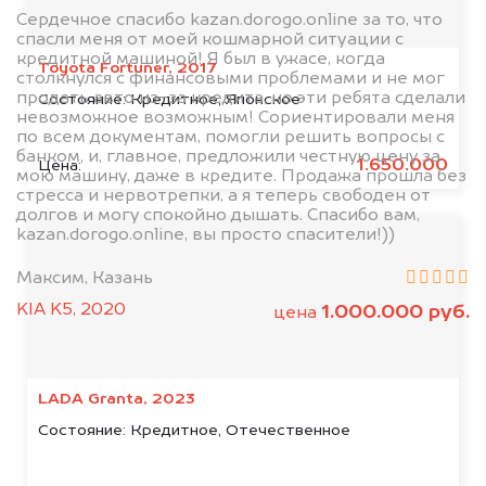
Сердечное спасибо kazan.dorogo.online за то, что
спасли меня от моей кошмарной ситуации с
кредитной машиной! Я был в ужасе, когда
Toyota Fortuner, 2017
столкнулся с финансовыми проблемами и не мог
продать авто из-за кредита, но эти ребята сделали
Состояние:
Кредитное, Японское
невозможное возможным! Сориентировали меня
по всем документам, помогли решить вопросы с
банком, и, главное, предложили честную цену за
1.650.000
Цена:
мою машину, даже в кредите. Продажа прошла без
стресса и нервотрепки, а я теперь свободен от
долгов и могу спокойно дышать. Спасибо вам,
kazan.dorogo.online, вы просто спасители!))
Максим, Казань
KIA K5, 2020
1.000.000 руб.
цена
LADA Granta, 2023
Состояние:
Кредитное, Отечественное