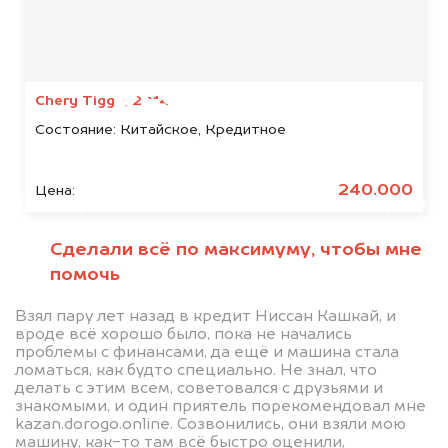
Мы консультируем
абсолютно
БЕСПЛАТНО
Chery Tiggo, 2014
Состояние:
Китайское, Кредитное
Узнайте стоимость автомобиля
Luxgen в залоге.
240.000
Цена:
Мы купим ваше авто на 20.000 руб.
дороже, чем предлагают на
Сделали всё по максимуму, чтобы мне
автоаукционах.
помочь
Взял пару лет назад в кредит Ниссан Кашкай, и
вроде всё хорошо было, пока не начались
проблемы с финансами, да ещё и машина стала
ломаться, как будто специально. Не знал, что
делать с этим всем, советовался с друзьями и
знакомыми, и один приятель порекомендовал мне
kazan.dorogo.online. Созвонились, они взяли мою
машину, как-то там всё быстро оценили,
Узнать стоимость