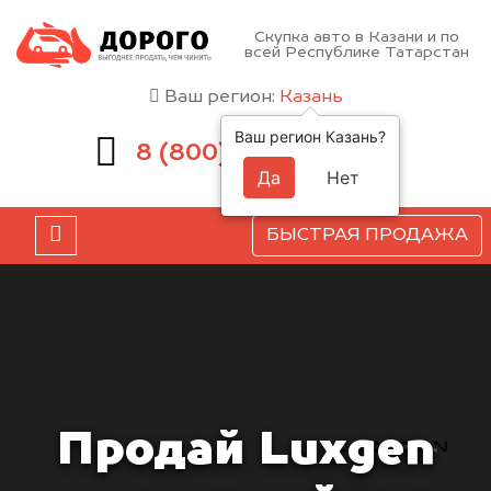
Скупка авто в Казани и по
всей Республике Татарстан
Ваш регион:
Казань
Ваш регион Казань?
551-81-15
8 (800)
Да
Нет
БЫСТРАЯ ПРОДАЖА
Продай Luxgen