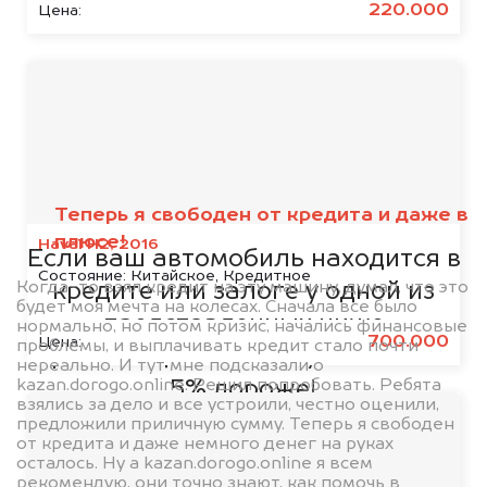
220.000
Цена:
Мы сотрудничаем с
банками
Теперь я свободен от кредита и даже в
плюсе!
Haval H2, 2016
Если ваш автомобиль находится в
Состояние:
Китайское, Кредитное
Когда-то взял кредит на эту машину, думал, что это
кредите или залоге у одной из
будет моя мечта на колесах. Сначала все было
представленных ниже
нормально, но потом кризис, начались финансовые
700.000
Цена:
проблемы, и выплачивать кредит стало почти
организаций, то мы купим его на
нереально. И тут мне подсказали о
kazan.dorogo.online. Решил попробовать. Ребята
5% дороже!
взялись за дело и все устроили, честно оценили,
предложили приличную сумму. Теперь я свободен
от кредита и даже немного денег на руках
осталось. Ну а kazan.dorogo.online я всем
рекомендую, они точно знают, как помочь в