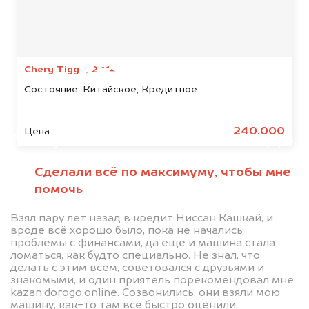
Мы консультируем
абсолютно
БЕСПЛАТНО
Chery Tiggo, 2014
Состояние:
Китайское, Кредитное
Узнайте стоимость автомобиля
Peugeot в залоге.
240.000
Цена:
Мы купим ваше авто на 20.000 руб.
дороже, чем предлагают на
Сделали всё по максимуму, чтобы мне
автоаукционах.
помочь
Взял пару лет назад в кредит Ниссан Кашкай, и
вроде всё хорошо было, пока не начались
проблемы с финансами, да ещё и машина стала
ломаться, как будто специально. Не знал, что
делать с этим всем, советовался с друзьями и
знакомыми, и один приятель порекомендовал мне
kazan.dorogo.online. Созвонились, они взяли мою
машину, как-то там всё быстро оценили,
Узнать стоимость