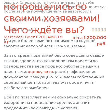
быстро. Специалисты компании взяли на себя
Муслюмово
Набережные Челны
попрощались со
оформление всех документов. Буквально через час
Нижнекамск
Новошешминск
после звонка получил деньги за автомобиль.
своими хозяевами!
Нурлат
Пестрецы
P.S. Кредит 375.000 руб. был погашен.
Рыбная Слобода
Сарманово
Чего ждёте вы?
Сергей, Казань
Старое Дрожжаное
Тетюши
Mercedes-Benz E200 AMG 1.8
1.200.000
Черемшан
Чистополь
цена
Мы уже более семи лет занимаемся скупкой
АТ
руб.
залоговых автомобилей Пежо в Казани.
За это время компанией было совершено свыше
тысячи сделок, что позволило нам довести до
совершенства весь процесс работы с нашими
клиентами:
оценку авто
, расчёт, оформление
документов, эвакуацию. Мы имеем собственный
сервисный центр, парк эвакуаторов и пункт
разбора автомобилей.
Всё это позволяет нам максимально сократить
издержки на проведение сделки, а значит,
предложить вам выгодные условия