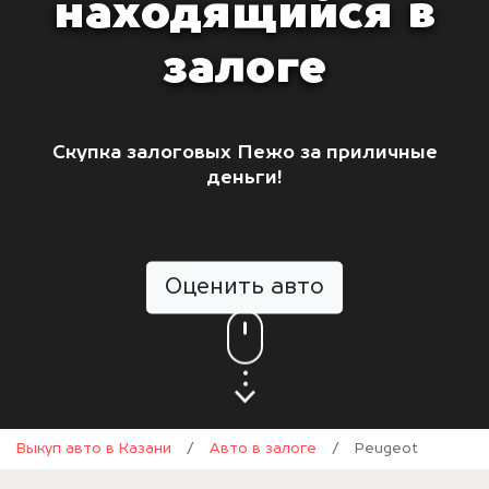
находящийся в
залоге
Скупка залоговых Пежо за приличные
деньги!
Оценить авто
Выкуп авто в Казани
/
Авто в залоге
/
Peugeot