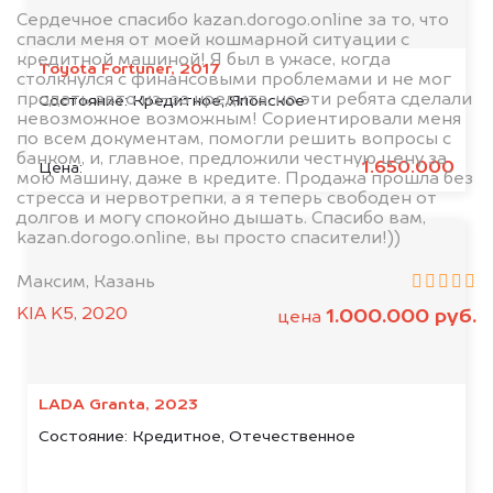
Сердечное спасибо kazan.dorogo.online за то, что
спасли меня от моей кошмарной ситуации с
кредитной машиной! Я был в ужасе, когда
Toyota Fortuner, 2017
столкнулся с финансовыми проблемами и не мог
продать авто из-за кредита, но эти ребята сделали
Состояние:
Кредитное, Японское
невозможное возможным! Сориентировали меня
по всем документам, помогли решить вопросы с
банком, и, главное, предложили честную цену за
1.650.000
Цена:
мою машину, даже в кредите. Продажа прошла без
стресса и нервотрепки, а я теперь свободен от
долгов и могу спокойно дышать. Спасибо вам,
kazan.dorogo.online, вы просто спасители!))
Максим, Казань
KIA K5, 2020
1.000.000 руб.
цена
LADA Granta, 2023
Состояние:
Кредитное, Отечественное