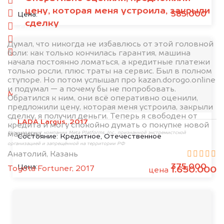
спереди
цену, которая меня устроила, закрыли
сзади
585.000
Цена:
сделку
слева
справа
Думал, что никогда не избавлюсь от этой головной
боли: как только кончилась гарантия, машина
салон
начала постоянно ломаться, а кредитные платежи
только росли, плюс траты на сервис. Был в полном
2. Отправьте фотографии на номер
ступоре. Но потом услышал про kazan.dorogo.online
+79584983298 по WhatsApp*,
в мессенджер
и подумал — а почему бы не попробовать.
MAX
или на электронную почту
Обратился к ним, они всё оперативно оценили,
info@dorogo.online
предложили цену, которая меня устроила, закрыли
сделку, я получил деньги. Теперь я свободен от
LADA Largus, 2017
кредита и могу спокойно думать о покупке новой
машины.
*принадлежит компании Meta Platforms, Inc., признанной экстремистской
Состояние:
Кредитное, Отечественное
организацией и запрещённой на территории РФ
Анатолий, Казань
375.000
Цена:
Toyota Fortuner, 2017
1.650.000
цена