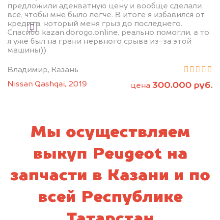
предложили адекватную цену и вообще сделали
всё, чтобы мне было легче. В итоге я избавился от
кредита, который меня грыз до последнего.
Я даю согласие на обработку своих
Спасибо kazan.dorogo.online, реально помогли, а то
персональных данных и соглашаюсь с
я уже был на грани нервного срыва из-за этой
политикой конфиденциальности
машины))
Владимир, Казань
Nissan Qashqai, 2019
300.000 руб.
цена
Мы осуществляем
выкуп Peugeot на
запчасти в Казани и по
всей Республике
Татарстан