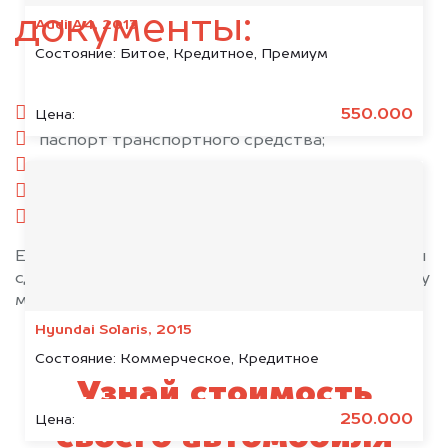
документы:
Audi A4, 2013
Состояние:
Битое, Кредитное, Премиум
паспорт гражданина РФ;
550.000
Цена:
паспорт транспортного средства;
свидетельство о регистрации;
комплект ключей;
при необходимости — доверенность.
Если у вас нет всех документов, то наши юристы
сделают всё возможное, чтобы оформить сделку
максимально быстро!
Hyundai Solaris, 2015
Состояние:
Коммерческое, Кредитное
Узнай стоимость
250.000
Цена:
своего автомобиля