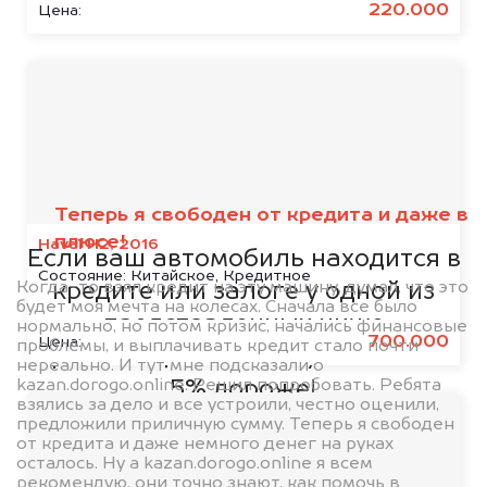
220.000
Цена:
Мы сотрудничаем с
банками
Теперь я свободен от кредита и даже в
плюсе!
Haval H2, 2016
Если ваш автомобиль находится в
Состояние:
Китайское, Кредитное
Когда-то взял кредит на эту машину, думал, что это
кредите или залоге у одной из
будет моя мечта на колесах. Сначала все было
представленных ниже
нормально, но потом кризис, начались финансовые
700.000
Цена:
проблемы, и выплачивать кредит стало почти
организаций, то мы купим его на
нереально. И тут мне подсказали о
kazan.dorogo.online. Решил попробовать. Ребята
5% дороже!
взялись за дело и все устроили, честно оценили,
предложили приличную сумму. Теперь я свободен
от кредита и даже немного денег на руках
осталось. Ну а kazan.dorogo.online я всем
рекомендую, они точно знают, как помочь в