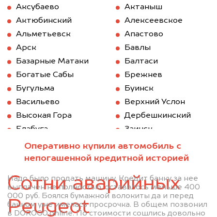
Аксубаево
Актаныш
Актюбинский
Алексеевское
Альметьевск
Апастово
Арск
Бавлы
Базарные Матаки
Балтаси
Богатые Сабы
Брежнев
Бугульма
Буинск
Васильево
Верхний Услон
Высокая Гора
Дербешкинский
Елабуга
Заинск
Зеленодольск
Казань
Оперативно купили автомобиль с
Камское Устье
Карабаш (Татарстан)
непогашенной кредитной историей
Куйбышев (Татарстан)
Кукмод
Сотни аварийных
Надо было продать машину. Кредит банку за нее
Кукмор
Лаишево
выплачен не полностью, оставалось меньше 400
000 руб. Боялся бумажной волокиты да и перед
Лениногорск
Мамадыш
Peugeot
банком уже имелась просрочка. В общем позвонил
Менделеевск
Мензелинск
в DOROGO.online. По стоимости сошлись довольно