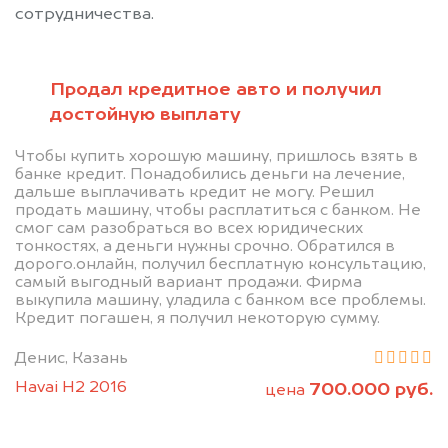
сотрудничества.
Продал кредитное авто и получил
достойную выплату
Позвоните нам: 8 (800)
Чтобы купить хорошую машину, пришлось взять в
банке кредит. Понадобились деньги на лечение,
551-81-15
дальше выплачивать кредит не могу. Решил
продать машину, чтобы расплатиться с банком. Не
смог сам разобраться во всех юридических
Мы проконсультируем вас и
тонкостях, а деньги нужны срочно. Обратился в
дорого.онлайн, получил бесплатную консультацию,
рассчитаем стоимость вашего
самый выгодный вариант продажи. Фирма
автомобиля.
выкупила машину, уладила с банком все проблемы.
Кредит погашен, я получил некоторую сумму.
Денис, Казань
Havai H2 2016
700.000 руб.
цена