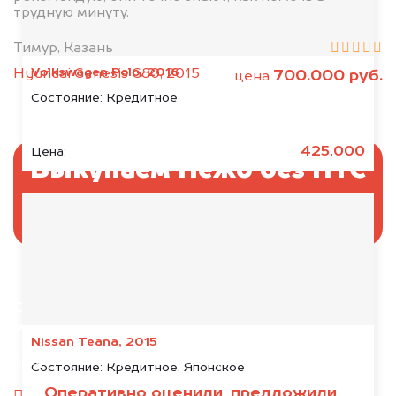
трудную минуту.
Тимур, Казань
Volkswagen Polo, 2016
Hyundai Genesis G80, 2015
700.000 руб.
цена
Состояние:
Кредитное
425.000
Цена:
Выкупаем Пежо без ПТС
и документов
Отправьте фотографии автомобиля — через
минуту эксперт-оценщик назовёт сумму.
Nissan Teana, 2015
1. Сфотографируйте машину:
Состояние:
Кредитное, Японское
Оперативно оценили, предложили