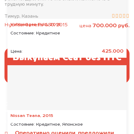
трудную минуту.
Тимур, Казань
Volkswagen Polo, 2016
Hyundai Genesis G80, 2015
700.000 руб.
цена
Состояние:
Кредитное
425.000
Цена:
Выкупаем Сеат без ПТС
и документов
Отправьте фотографии автомобиля — через
минуту эксперт-оценщик назовёт сумму.
Nissan Teana, 2015
1. Сфотографируйте машину:
Состояние:
Кредитное, Японское
Оперативно оценили, предложили