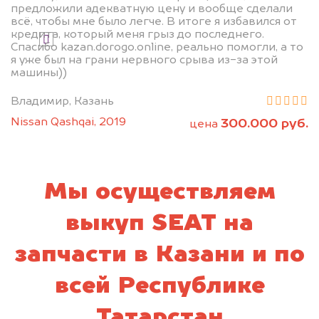
предложили адекватную цену и вообще сделали
всё, чтобы мне было легче. В итоге я избавился от
кредита, который меня грыз до последнего.
Я даю согласие на обработку своих
Спасибо kazan.dorogo.online, реально помогли, а то
персональных данных и соглашаюсь с
я уже был на грани нервного срыва из-за этой
политикой конфиденциальности
машины))
Владимир, Казань
Nissan Qashqai, 2019
300.000 руб.
цена
Мы осуществляем
выкуп SEAT на
запчасти в Казани и по
всей Республике
Татарстан