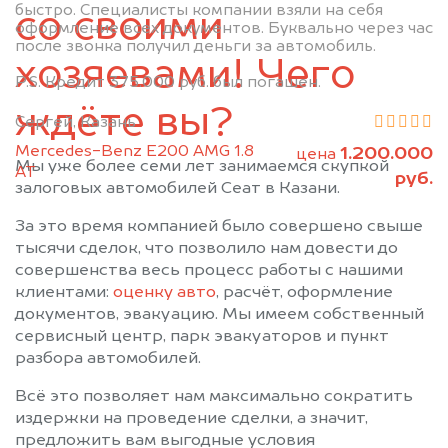
быстро. Специалисты компании взяли на себя
Муслюмово
Набережные Челны
со своими
оформление всех документов. Буквально через час
Нижнекамск
Новошешминск
после звонка получил деньги за автомобиль.
хозяевами! Чего
Нурлат
Пестрецы
P.S. Кредит 375.000 руб. был погашен.
Рыбная Слобода
Сарманово
ждёте вы?
Сергей, Казань
Старое Дрожжаное
Тетюши
Mercedes-Benz E200 AMG 1.8
1.200.000
Черемшан
Чистополь
цена
Мы уже более семи лет занимаемся скупкой
АТ
руб.
залоговых автомобилей Сеат в Казани.
За это время компанией было совершено свыше
тысячи сделок, что позволило нам довести до
совершенства весь процесс работы с нашими
клиентами:
оценку авто
, расчёт, оформление
документов, эвакуацию. Мы имеем собственный
сервисный центр, парк эвакуаторов и пункт
разбора автомобилей.
Всё это позволяет нам максимально сократить
издержки на проведение сделки, а значит,
предложить вам выгодные условия