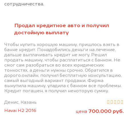
сотрудничества.
Продал кредитное авто и получил
достойную выплату
Позвоните нам: 8 (800)
Чтобы купить хорошую машину, пришлось взять в
банке кредит. Понадобились деньги на лечение,
551-81-15
дальше выплачивать кредит не могу. Решил
продать машину, чтобы расплатиться с банком. Не
смог сам разобраться во всех юридических
Мы проконсультируем вас и
тонкостях, а деньги нужны срочно. Обратился в
дорого.онлайн, получил бесплатную консультацию,
рассчитаем стоимость вашего
самый выгодный вариант продажи. Фирма
автомобиля.
выкупила машину, уладила с банком все проблемы.
Кредит погашен, я получил некоторую сумму.
Денис, Казань
Havai H2 2016
700.000 руб.
цена