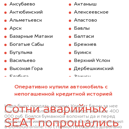
Аксубаево
Актаныш
Актюбинский
Алексеевское
Альметьевск
Апастово
Арск
Бавлы
Базарные Матаки
Балтаси
Богатые Сабы
Брежнев
Бугульма
Буинск
Васильево
Верхний Услон
Высокая Гора
Дербешкинский
Елабуга
Заинск
Зеленодольск
Казань
Оперативно купили автомобиль с
Камское Устье
Карабаш (Татарстан)
непогашенной кредитной историей
Куйбышев (Татарстан)
Кукмод
Сотни аварийных
Надо было продать машину. Кредит банку за нее
Кукмор
Лаишево
выплачен не полностью, оставалось меньше 400
000 руб. Боялся бумажной волокиты да и перед
Лениногорск
Мамадыш
SEAT попрощались
банком уже имелась просрочка. В общем позвонил
Менделеевск
Мензелинск
в DOROGO.online. По стоимости сошлись довольно