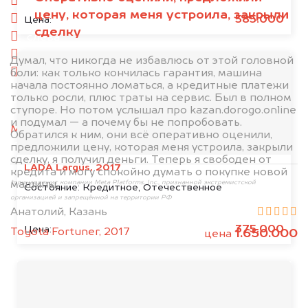
спереди
цену, которая меня устроила, закрыли
сзади
585.000
Цена:
сделку
слева
справа
Думал, что никогда не избавлюсь от этой головной
боли: как только кончилась гарантия, машина
салон
начала постоянно ломаться, а кредитные платежи
только росли, плюс траты на сервис. Был в полном
2. Отправьте фотографии на номер
ступоре. Но потом услышал про kazan.dorogo.online
+79584983298 по WhatsApp*,
в мессенджер
и подумал — а почему бы не попробовать.
MAX
или на электронную почту
Обратился к ним, они всё оперативно оценили,
info@dorogo.online
предложили цену, которая меня устроила, закрыли
сделку, я получил деньги. Теперь я свободен от
LADA Largus, 2017
кредита и могу спокойно думать о покупке новой
машины.
*принадлежит компании Meta Platforms, Inc., признанной экстремистской
Состояние:
Кредитное, Отечественное
организацией и запрещённой на территории РФ
Анатолий, Казань
375.000
Цена:
Toyota Fortuner, 2017
1.650.000
цена