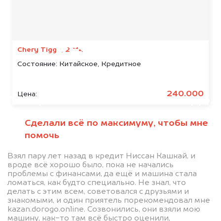
Мы консультируем
абсолютно
БЕСПЛАТНО
Chery Tiggo, 2014
Состояние:
Китайское, Кредитное
Узнайте стоимость автомобиля
SEAT в залоге.
240.000
Цена:
Мы купим ваше авто на 20.000 руб.
дороже, чем предлагают на
Сделали всё по максимуму, чтобы мне
автоаукционах.
помочь
Взял пару лет назад в кредит Ниссан Кашкай, и
вроде всё хорошо было, пока не начались
проблемы с финансами, да ещё и машина стала
ломаться, как будто специально. Не знал, что
делать с этим всем, советовался с друзьями и
знакомыми, и один приятель порекомендовал мне
kazan.dorogo.online. Созвонились, они взяли мою
машину, как-то там всё быстро оценили,
Узнать стоимость