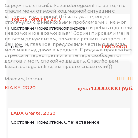
Сердечное спасибо kazan.dorogo.online за то, что
спасли меня от моей кошмарной ситуации с
кредитной машиной! Я был в ужасе, когда
Toyota Fortuner, 2017
столкнулся с финансовыми проблемами и не мог
продать авто из-за кредита, но эти ребята сделали
Состояние:
Кредитное, Японское
невозможное возможным! Сориентировали меня
по всем документам, помогли решить вопросы с
банком, и, главное, предложили честную цену за
1.650.000
Цена:
мою машину, даже в кредите. Продажа прошла без
стресса и нервотрепки, а я теперь свободен от
долгов и могу спокойно дышать. Спасибо вам,
kazan.dorogo.online, вы просто спасители!))
Максим, Казань
KIA K5, 2020
1.000.000 руб.
цена
LADA Granta, 2023
Состояние:
Кредитное, Отечественное