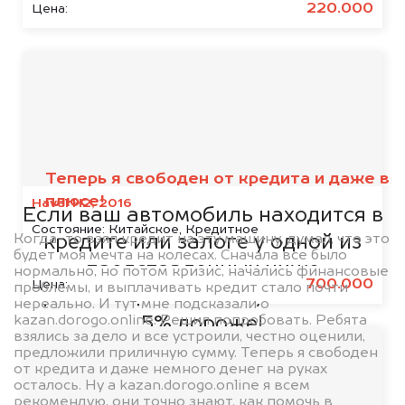
220.000
Цена:
Мы сотрудничаем с
банками
Теперь я свободен от кредита и даже в
плюсе!
Haval H2, 2016
Если ваш автомобиль находится в
Состояние:
Китайское, Кредитное
Когда-то взял кредит на эту машину, думал, что это
кредите или залоге у одной из
будет моя мечта на колесах. Сначала все было
представленных ниже
нормально, но потом кризис, начались финансовые
700.000
Цена:
проблемы, и выплачивать кредит стало почти
организаций, то мы купим его на
нереально. И тут мне подсказали о
kazan.dorogo.online. Решил попробовать. Ребята
5% дороже!
взялись за дело и все устроили, честно оценили,
предложили приличную сумму. Теперь я свободен
от кредита и даже немного денег на руках
осталось. Ну а kazan.dorogo.online я всем
рекомендую, они точно знают, как помочь в