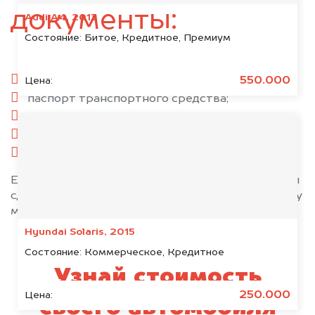
документы:
Audi A4, 2013
Состояние:
Битое, Кредитное, Премиум
паспорт гражданина РФ;
550.000
Цена:
паспорт транспортного средства;
свидетельство о регистрации;
комплект ключей;
при необходимости — доверенность.
Если у вас нет всех документов, то наши юристы
сделают всё возможное, чтобы оформить сделку
максимально быстро!
Hyundai Solaris, 2015
Состояние:
Коммерческое, Кредитное
Узнай стоимость
250.000
Цена:
своего автомобиля