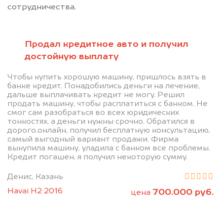
сотрудничества.
Продал кредитное авто и получил
достойную выплату
Позвоните нам: 8 (800)
Чтобы купить хорошую машину, пришлось взять в
банке кредит. Понадобились деньги на лечение,
551-81-15
дальше выплачивать кредит не могу. Решил
продать машину, чтобы расплатиться с банком. Не
смог сам разобраться во всех юридических
Мы проконсультируем вас и
тонкостях, а деньги нужны срочно. Обратился в
дорого.онлайн, получил бесплатную консультацию,
рассчитаем стоимость вашего
самый выгодный вариант продажи. Фирма
автомобиля.
выкупила машину, уладила с банком все проблемы.
Кредит погашен, я получил некоторую сумму.
Денис, Казань
Havai H2 2016
700.000 руб.
цена