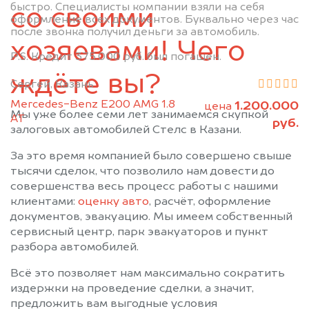
быстро. Специалисты компании взяли на себя
Муслюмово
Набережные Челны
со своими
оформление всех документов. Буквально через час
Нижнекамск
Новошешминск
после звонка получил деньги за автомобиль.
хозяевами! Чего
Нурлат
Пестрецы
P.S. Кредит 375.000 руб. был погашен.
Рыбная Слобода
Сарманово
ждёте вы?
Сергей, Казань
Старое Дрожжаное
Тетюши
Mercedes-Benz E200 AMG 1.8
1.200.000
Черемшан
Чистополь
цена
Мы уже более семи лет занимаемся скупкой
АТ
руб.
залоговых автомобилей Стелс в Казани.
За это время компанией было совершено свыше
тысячи сделок, что позволило нам довести до
совершенства весь процесс работы с нашими
клиентами:
оценку авто
, расчёт, оформление
документов, эвакуацию. Мы имеем собственный
сервисный центр, парк эвакуаторов и пункт
разбора автомобилей.
Всё это позволяет нам максимально сократить
издержки на проведение сделки, а значит,
предложить вам выгодные условия