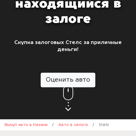
находящийся в
залоге
Скупка залоговых Стелс за приличные
деньги!
Оценить авто
Выкуп авто в Казани
/
Авто в залоге
/
Stels