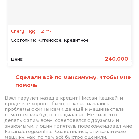
Мы консультируем
абсолютно
БЕСПЛАТНО
Chery Tiggo, 2014
Состояние:
Китайское, Кредитное
Узнайте стоимость автомобиля
Stels в залоге.
240.000
Цена:
Мы купим ваше авто на 20.000 руб.
дороже, чем предлагают на
Сделали всё по максимуму, чтобы мне
автоаукционах.
помочь
Взял пару лет назад в кредит Ниссан Кашкай, и
вроде всё хорошо было, пока не начались
проблемы с финансами, да ещё и машина стала
ломаться, как будто специально. Не знал, что
делать с этим всем, советовался с друзьями и
знакомыми, и один приятель порекомендовал мне
kazan.dorogo.online. Созвонились, они взяли мою
машину, как-то там всё быстро оценили,
Узнать стоимость