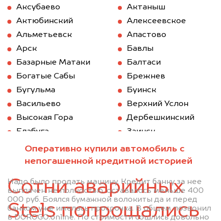
Аксубаево
Актаныш
Актюбинский
Алексеевское
Альметьевск
Апастово
Арск
Бавлы
Базарные Матаки
Балтаси
Богатые Сабы
Брежнев
Бугульма
Буинск
Васильево
Верхний Услон
Высокая Гора
Дербешкинский
Елабуга
Заинск
Зеленодольск
Казань
Оперативно купили автомобиль с
Камское Устье
Карабаш (Татарстан)
непогашенной кредитной историей
Куйбышев (Татарстан)
Кукмод
Сотни аварийных
Надо было продать машину. Кредит банку за нее
Кукмор
Лаишево
выплачен не полностью, оставалось меньше 400
000 руб. Боялся бумажной волокиты да и перед
Лениногорск
Мамадыш
Stels попрощались
банком уже имелась просрочка. В общем позвонил
Менделеевск
Мензелинск
в DOROGO.online. По стоимости сошлись довольно