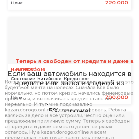
220.000
Цена:
Мы сотрудничаем с
банками
Теперь я свободен от кредита и даже в
плюсе!
Haval H2, 2016
Если ваш автомобиль находится в
Состояние:
Китайское, Кредитное
Когда-то взял кредит на эту машину, думал, что это
кредите или залоге у одной из
будет моя мечта на колесах. Сначала все было
представленных ниже
нормально, но потом кризис, начались финансовые
700.000
Цена:
проблемы, и выплачивать кредит стало почти
организаций, то мы купим его на
нереально. И тут мне подсказали о
kazan.dorogo.online. Решил попробовать. Ребята
5% дороже!
взялись за дело и все устроили, честно оценили,
предложили приличную сумму. Теперь я свободен
от кредита и даже немного денег на руках
осталось. Ну а kazan.dorogo.online я всем
рекомендую, они точно знают, как помочь в