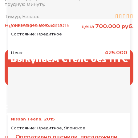
трудную минуту.
Тимур, Казань
Volkswagen Polo, 2016
Hyundai Genesis G80, 2015
700.000 руб.
цена
Состояние:
Кредитное
425.000
Цена:
Выкупаем Стелс без ПТС
и документов
Отправьте фотографии автомобиля — через
минуту эксперт-оценщик назовёт сумму.
Nissan Teana, 2015
1. Сфотографируйте машину:
Состояние:
Кредитное, Японское
Оперативно оценили, предложили