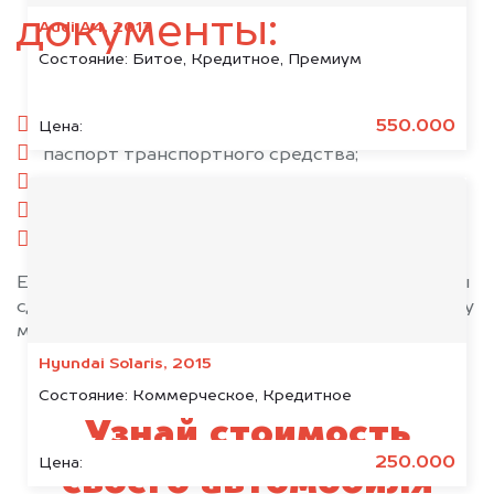
документы:
Audi A4, 2013
Состояние:
Битое, Кредитное, Премиум
паспорт гражданина РФ;
550.000
Цена:
паспорт транспортного средства;
свидетельство о регистрации;
комплект ключей;
при необходимости — доверенность.
Если у вас нет всех документов, то наши юристы
сделают всё возможное, чтобы оформить сделку
максимально быстро!
Hyundai Solaris, 2015
Состояние:
Коммерческое, Кредитное
Узнай стоимость
250.000
Цена:
своего автомобиля