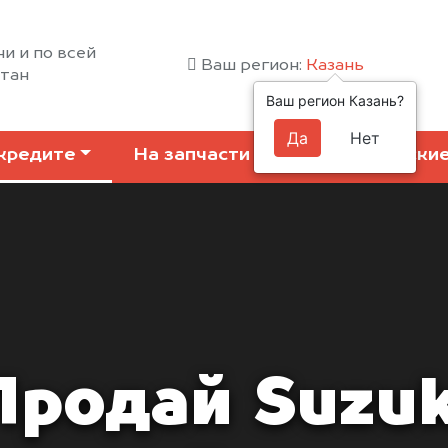
ни и по всей
Ваш регион:
Казань
стан
Ваш регион Казань?
Да
Нет
кредите
На запчасти
Коммерчески
Продай Suzuk