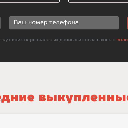
отку своих персональных данных и соглашаюсь с
поли
дние выкупленны