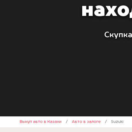
нахо
Скупка
Выкуп авто в Казани
/
Авто в залоге
/
Suzuki