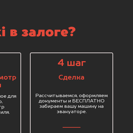
 в залоге?
4 шаг
мотр
Сделка
я
Рассчитываемся, оформляем
ое для
документы и БЕСПЛАТНО
о,
забираем вашу машину на
тр
эвакуаторе.
иля.