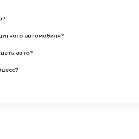
о?
едитного автомобиля?
одать авто?
оцесс?