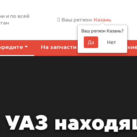
ни и по всей
Ваш регион:
Казань
стан
Ваш регион Казань?
Да
Нет
кредите
На запчасти
Коммерчески
 УАЗ находя