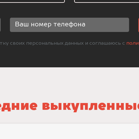
отку своих персональных данных и соглашаюсь с
поли
дние выкупленны