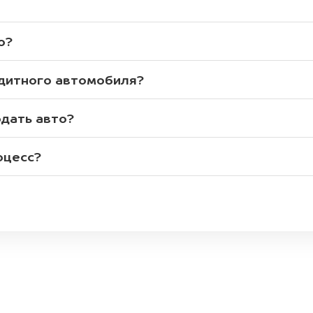
о?
едитного автомобиля?
одать авто?
оцесс?