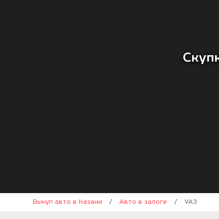
Скупк
Выкуп авто в Казани
/
Авто в залоге
/
УАЗ