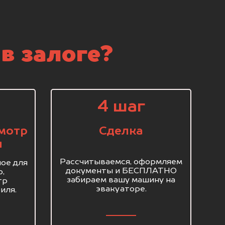
в залоге?
4 шаг
мотр
Сделка
я
Рассчитываемся, оформляем
ое для
документы и БЕСПЛАТНО
о,
забираем вашу машину на
тр
эвакуаторе.
иля.