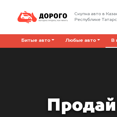
Скупка авто в Каза
Республике Татар
Битые авто
Любые авто
В 
Продай