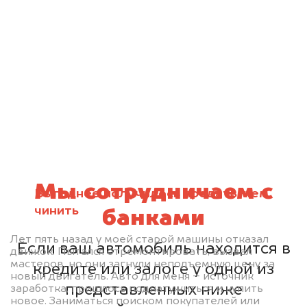
Мы сотрудничаем с
Выгоднее получилось продать, чем
чинить
банками
Лет пять назад у моей старой машины отказал
Если ваш автомобиль находится в
движок. Пытался отремонтировать, вызвал
мастеров, но они загнули неподъемную цену за
кредите или залоге у одной из
новый двигатель. Авто для меня – источник
представленных ниже
заработка, пришлось поднатужиться и купить
новое. Заниматься поиском покупателей или