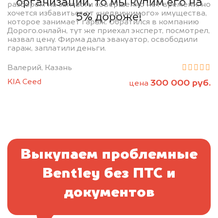
организаций, то мы купим его на
разбором на запчасти совершенно нет времени, но
хочется избавиться от «недвижимого» имущества,
5% дороже!
которое занимает гараж. Обратился в компанию
Дорого.онлайн, тут же приехал эксперт, посмотрел,
назвал цену. Фирма дала эвакуатор, освободили
гараж, заплатили деньги.
Валерий, Казань
KIA Ceed
300 000 руб.
цена
Выкупаем проблемные
Bentley без ПТС и
документов