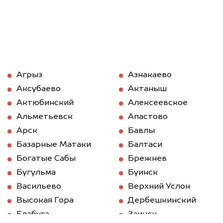
Агрыз
Азнакаево
Аксубаево
Актаныш
Актюбинский
Алексеевское
Альметьевск
Апастово
Арск
Бавлы
Базарные Матаки
Балтаси
Богатые Сабы
Брежнев
Бугульма
Буинск
Васильево
Верхний Услон
Высокая Гора
Дербешкинский
Елабуга
Заинск