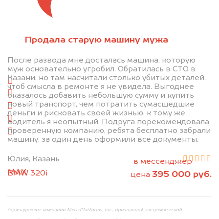
Отправьте фотографии автомобиля — через
Продала старую машину мужа
минуту эксперт-оценщик назовёт сумму.
После развода мне досталась машина, которую
1. Сфотографируйте машину:
муж основательно угробил. Обратилась в СТО в
Казани, но там насчитали столько убитых деталей,
спереди
чтоб смысла в ремонте я не увидела. Выгоднее
сзади
оказалось добавить небольшую сумму и купить
новый транспорт, чем потратить сумасшедшие
слева
деньги и рисковать своей жизнью, к тому же
справа
водитель я неопытный. Подруга порекомендовала
проверенную компанию, ребята бесплатно забрали
салон
машину, за один день оформили все документы.
2. Отправьте фотографии на номер
Юлия, Казань
+79584983298 по WhatsApp*,
в мессенджер
MAX
или на электронную почту
BMW 320i
395 000 руб.
цена
info@dorogo.online
*принадлежит компании Meta Platforms, Inc., признанной экстремистской