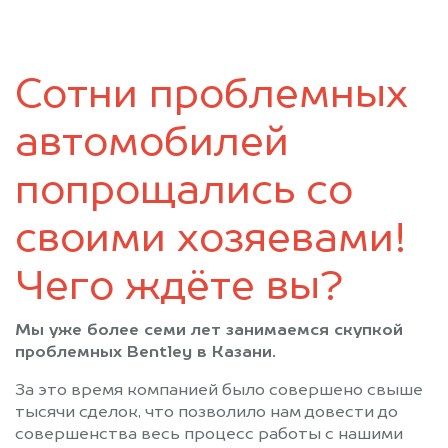
Зеленодольск
Казань
Камское Устье
Карабаш (Татарстан)
Куйбышев (Татарстан)
Кукмод
Сотни проблемных
Кукмор
Лаишево
Лениногорск
Мамадыш
автомобилей
Менделеевск
Мензелинск
Муслюмово
Набережные Челны
попрощались со
Нижнекамск
Новошешминск
своими хозяевами!
Нурлат
Пестрецы
Рыбная Слобода
Сарманово
Чего ждёте вы?
Старое Дрожжаное
Тетюши
Черемшан
Чистополь
Мы уже более семи лет занимаемся скупкой
проблемных Bentley в Казани.
За это время компанией было совершено свыше
тысячи сделок, что позволило нам довести до
совершенства весь процесс работы с нашими