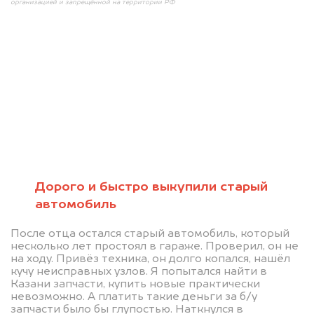
организацией и запрещённой на территории РФ
Мы консультируем
абсолютно
БЕСПЛАТНО
Дорого и быстро выкупили старый
автомобиль
Узнайте стоимость проблемного
После отца остался старый автомобиль, который
автомобиля на разбор.
несколько лет простоял в гараже. Проверил, он не
Мы купим ваше авто на 20.000 руб.
на ходу. Привёз техника, он долго копался, нашёл
кучу неисправных узлов. Я попытался найти в
дороже, чем предлагают на
Казани запчасти, купить новые практически
невозможно. А платить такие деньги за б/у
автоаукционах.
запчасти было бы глупостью. Наткнулся в