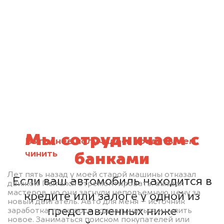
Мы сотрудничаем с
Выгоднее получилось продать, чем
чинить
банками
Лет пять назад у моей старой машины отказал
Если ваш автомобиль находится в
движок. Пытался отремонтировать, вызвал
мастеров, но они загнули неподъемную цену за
кредите или залоге у одной из
новый двигатель. Авто для меня – источник
представленных ниже
заработка, пришлось поднатужиться и купить
новое. Заниматься поиском покупателей или