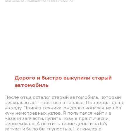
организацией и запрещённой на территории РФ
Мы консультируем
абсолютно
БЕСПЛАТНО
Дорого и быстро выкупили старый
автомобиль
Узнайте стоимость проблемного
После отца остался старый автомобиль, который
автомобиля на разбор.
несколько лет простоял в гараже. Проверил, он не
Мы купим ваше авто на 20.000 руб.
на ходу. Привёз техника, он долго копался, нашёл
кучу неисправных узлов. Я попытался найти в
дороже, чем предлагают на
Казани запчасти, купить новые практически
невозможно. А платить такие деньги за б/у
автоаукционах.
запчасти было бы глупостью. Наткнулся в