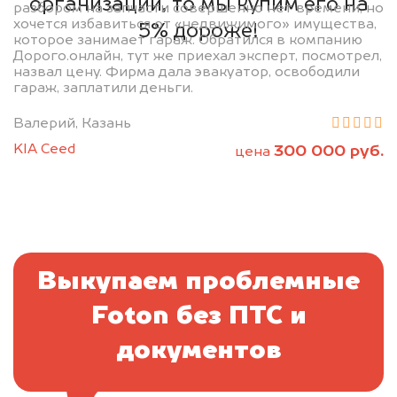
организаций, то мы купим его на
разбором на запчасти совершенно нет времени, но
хочется избавиться от «недвижимого» имущества,
5% дороже!
которое занимает гараж. Обратился в компанию
Дорого.онлайн, тут же приехал эксперт, посмотрел,
назвал цену. Фирма дала эвакуатор, освободили
гараж, заплатили деньги.
Валерий, Казань
KIA Ceed
300 000 руб.
цена
Выкупаем проблемные
Foton без ПТС и
документов