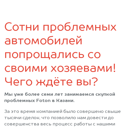
Зеленодольск
Казань
Камское Устье
Карабаш (Татарстан)
Куйбышев (Татарстан)
Кукмод
Сотни проблемных
Кукмор
Лаишево
Лениногорск
Мамадыш
автомобилей
Менделеевск
Мензелинск
Муслюмово
Набережные Челны
попрощались со
Нижнекамск
Новошешминск
своими хозяевами!
Нурлат
Пестрецы
Рыбная Слобода
Сарманово
Чего ждёте вы?
Старое Дрожжаное
Тетюши
Черемшан
Чистополь
Мы уже более семи лет занимаемся скупкой
проблемных Foton в Казани.
За это время компанией было совершено свыше
тысячи сделок, что позволило нам довести до
совершенства весь процесс работы с нашими