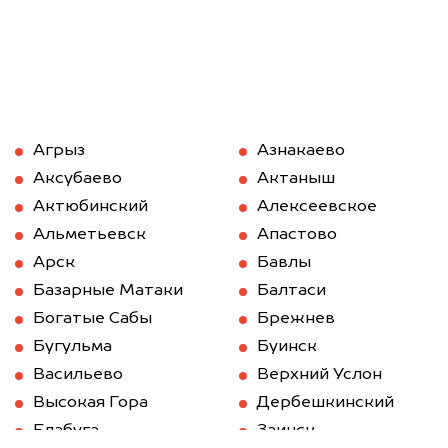
Агрыз
Азнакаево
Аксубаево
Актаныш
Актюбинский
Алексеевское
Альметьевск
Апастово
Арск
Бавлы
Базарные Матаки
Балтаси
Богатые Сабы
Брежнев
Бугульма
Буинск
Васильево
Верхний Услон
Высокая Гора
Дербешкинский
Елабуга
Заинск