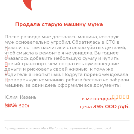
Отправьте фотографии автомобиля — через
Продала старую машину мужа
минуту эксперт-оценщик назовёт сумму.
После развода мне досталась машина, которую
1. Сфотографируйте машину:
муж основательно угробил. Обратилась в СТО в
Казани, но там насчитали столько убитых деталей,
спереди
чтоб смысла в ремонте я не увидела. Выгоднее
сзади
оказалось добавить небольшую сумму и купить
новый транспорт, чем потратить сумасшедшие
слева
деньги и рисковать своей жизнью, к тому же
справа
водитель я неопытный. Подруга порекомендовала
проверенную компанию, ребята бесплатно забрали
салон
машину, за один день оформили все документы.
2. Отправьте фотографии на номер
Юлия, Казань
+79584983298 по WhatsApp*,
в мессенджер
MAX
или на электронную почту
BMW 320i
395 000 руб.
цена
info@dorogo.online
*принадлежит компании Meta Platforms, Inc., признанной экстремистской